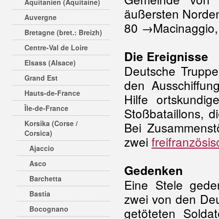
Aquitanien (Aquitaine)
äußersten Nord
Auvergne
80 →Macinaggio, b
Bretagne (bret.: Breizh)
Centre-Val de Loire
Die Ereignisse
Elsass (Alsace)
Deutsche Trupp
Grand Est
den Ausschiffun
Hauts-de-France
Hilfe ortskundi
Île-de-France
Stoßbataillons, 
Korsika (Corse /
Bei Zusammenst
Corsica)
zwei
freifranzösi
Ajaccio
Asco
Gedenken
Barchetta
Eine Stele gede
Bastia
zwei von den De
Bocognano
getöteten Solda