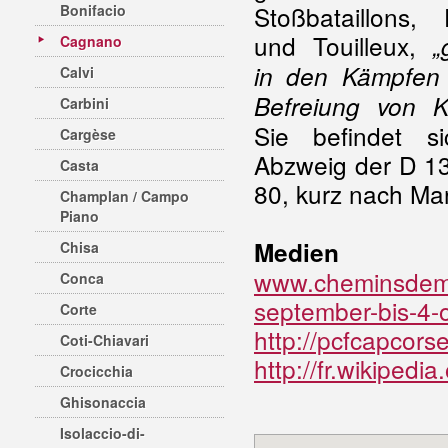
Stoßbataillons, 
Bonifacio
und Touilleux,
„
Cagnano
in den Kämpfen 
Calvi
Befreiung von Ko
Carbini
Sie befindet s
Cargèse
Abzweig der D 1
Casta
80, kurz nach Mar
Champlan / Campo
Piano
Medien
Chisa
www.cheminsdemem
Conca
september-bis-4-
Corte
http://pcfcapcors
Coti-Chiavari
http://fr.wikipedi
Crocicchia
Ghisonaccia
Isolaccio-di-