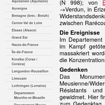
(N 998); von
Aquitanien (Aquitaine)
→Verdun, in Éri
Auvergne
Widerstandsde
Bretagne (bret.: Breizh)
zwischen Rarécou
Centre-Val de Loire
Elsass (Alsace)
Die Ereignisse
Grand Est
Im Departemen
im Kampf getöte
Hauts-de-France
massakriert word
Île-de-France
die Konzentration
Korsika (Corse /
Corsica)
Gedenken
Languedoc-Roussillon
Das Monumen
Limousin
Meusienne/Wid
Lothringen (Lorraine)
Résistants un
Departement
gewidmet. Hier fi
Meurthe-et-Moselle
zum Gedenktag a
Departement Meuse