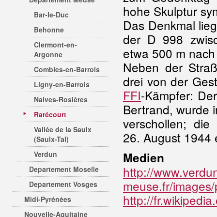
hohe Skulptur sym
Bar-le-Duc
Das Denkmal liegt
Behonne
der D 998 zwisc
Clermont-en-
etwa 500 m nach 
Argonne
Neben der Straß
Combles-en-Barrois
drei von der Gest
Ligny-en-Barrois
FFI
-Kämpfer: De
Naives-Rosières
Bertrand, wurde in
Rarécourt
verschollen; di
Vallée de la Saulx
26. August 1944 
(Saulx-Tal)
Verdun
Medien
http://www.verdu
Departement Moselle
meuse.fr/images
Departement Vosges
http://fr.wikiped
Midi-Pyrénées
Nouvelle-Aquitaine