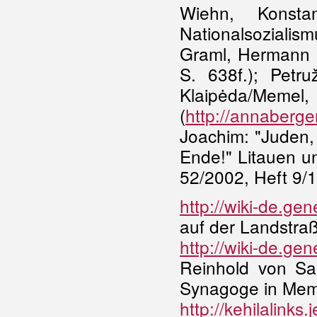
Wiehn, Kons
Nationalsozial
Graml, Hermann 
S. 638f.); Petr
Klaipėda/Meme
(
http://annaberge
Joachim: "Juden,
Ende!" Litauen u
52/2002, Heft 9/
http://wiki-de.ge
auf der Landstra
http://wiki-de.
Reinhold von Sa
Synagoge in Mem
http://kehilalink