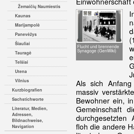
Einwohnerschaft 
Žemaičių Naumiestis
I
Kaunas
n
Marijampolė
d
Panevėžys
(
Šiauliai
w
Flucht und brennende
Synagoge (GenWiki)
Tauragė
e
Telšiai
G
Utena
J
Vilnius
Als sich Anfang
massiv verstärkt
Kurzbiografien
Bewohner ein, in
Sachstichworte
Gemeinschaft d
Literatur, Medien,
Adressen,
durchgesetzten 
Bildnachweise,
floh die andere H
Navigation