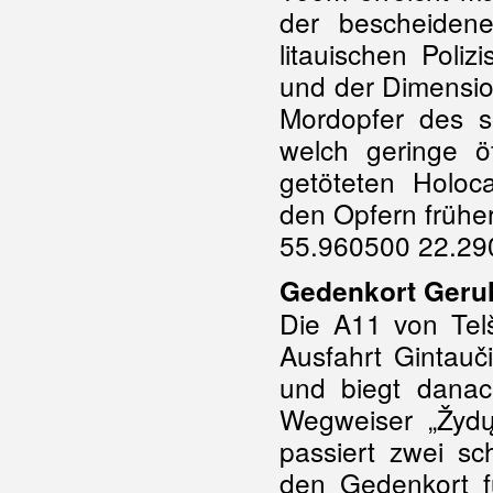
der bescheiden
litauischen Poli
und der Dimensio
Mordopfer des s
welch geringe ö
getöteten Holoc
den Opfern frühe
55.960500 22.29
Gedenkort Geruli
Die A11 von Telš
Ausfahrt Gintauči
und biegt danac
Wegweiser „Žydų
passiert zwei sc
den Gedenkort f