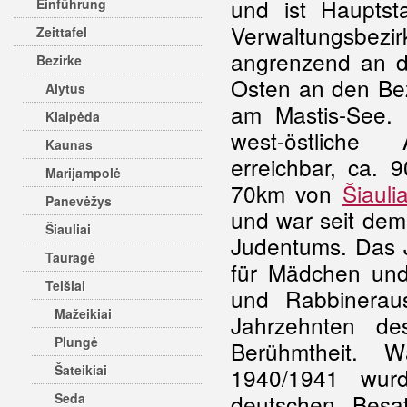
und ist Hauptst
Einführung
Verwaltungsb
Zeittafel
angrenzend an 
Bezirke
Osten an den Be
Alytus
am Mastis-See. 
Klaipėda
west-östliche
Kaunas
erreichbar, ca.
Marijampolė
70km von
Šiaulia
Panevėžys
und war seit dem
Šiauliai
Judentums. Das 
Tauragė
für Mädchen und
Telšiai
und Rabbineraus
Mažeikiai
Jahrzehnten de
Plungė
Berühmtheit. 
Šateikiai
1940/1941 wur
deutschen Besa
Seda