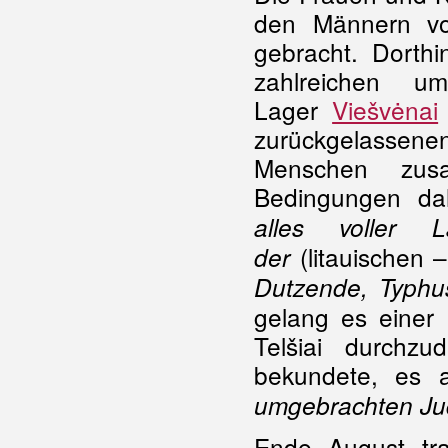
den Männern von
gebracht. Dorth
zahlreichen u
Lager
Viešvėnai
zurückgelassene
Menschen zusa
Bedingungen da
alles voller 
(litauischen 
der
Dutzende, Typhu
gelang es einer
Telšiai durchzu
bekundete, es 
umgebrachten Ju
Ende August tr