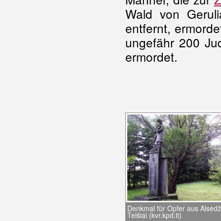
Wald von Geruli
entfernt, ermord
ungefähr 200 Ju
ermordet.
Denkmal für Opfer aus Alsėdž
Telšiai (kvr.kpd.lt)