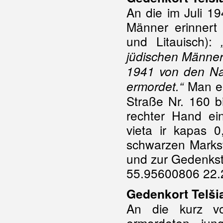
An die im Juli 1
Männer erinnert 
und Litauisch):
jüdischen Männer
1941 von den Naz
Man er
ermordet.“
Straße Nr. 160 bi
rechter Hand ein
vieta ir kapas 
schwarzen Markst
und zur Gedenkst
55.95600806 22.
Gedenkort Telšiai
An die kurz v
ermordeten jun