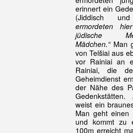
erinnert ein Geden
(Jiddisch un
ermordeten hie
jüdische Me
Man g
Mädchen.“
von Telšiai aus e
vor Rainiai an 
Rainiai, die 
Geheimdienst erm
der Nähe des Par
Gedenkstätten.
weist ein braune
Man geht einen 
und kommt zu e
100m erreicht m