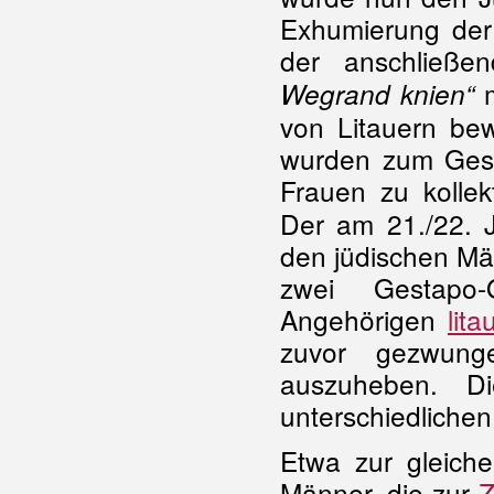
Exhumierung der
der anschließe
m
Wegrand knien“
von Litauern be
wurden zum Gesp
Frauen zu kolle
Der am 21./22. J
den jüdischen Mä
zwei Gestapo
Angehörigen
lit
zuvor gezwung
auszuheben. D
unterschiedliche
Etwa zur gleich
Männer, die zur
Z