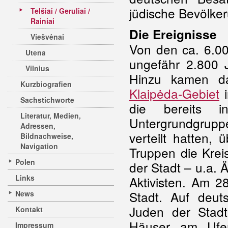
jüdische Bevölker
Telšiai / Geruliai /
Rainiai
Die Ereignisse
Viešvėnai
Von den ca. 6.0
Utena
ungefähr 2.800 
Vilnius
Hinzu kamen da
Kurzbiografien
Klaipėda-Gebiet
i
Sachstichworte
die bereits i
Literatur, Medien,
Untergrundgru
Adressen,
verteilt hatten,
Bildnachweise,
Navigation
Truppen die Kreis
Polen
der Stadt – u.a. 
Links
Aktivisten. Am 2
Stadt. Auf deut
News
Juden der Stad
Kontakt
Häuser am Ufer
Impressum