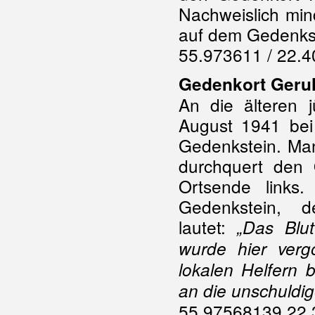
Nachweislich mind
auf dem Gedenks
55.973611 / 22.
Gedenkort Geruli
An die älteren 
August 1941 bei 
Gedenkstein. Man 
durchquert den
Ortsende links
Gedenkstein, d
lautet:
„Das Blu
wurde hier ver
lokalen Helfern
an die unschuldig
55.97568139 22.