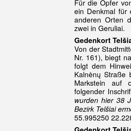
Für die Opfer von
ein Denkmal für 
anderen Orten d
zwei in Geruliai.
Gedenkort Telšia
Von der Stadtmit
Nr. 161), biegt 
folgt dem Hinwei
Kalnėnų Straße b
Markstein auf 
folgender Inschri
wurden hier 38 
Bezirk Telšiai erm
55.995250 22.22
Gedenkort Telšiai