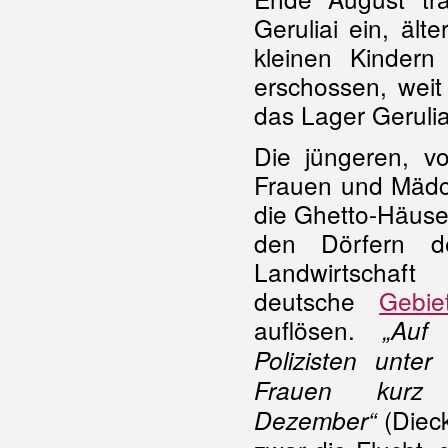
Geruliai ein, äl
kleinen Kinder
erschossen, wei
das Lager Gerulia
Die jüngeren, v
Frauen und Mädch
die Ghetto-Häuse
den Dörfern d
Landwirtscha
deutsche
Gebie
auflösen.
„Auf
Polizisten unter
Frauen kurz
(Diec
Dezember“