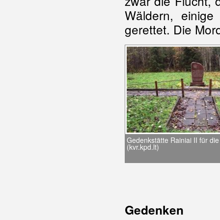
zwar die Flucht, 
Wäldern, einig
gerettet. Die Mor
Gedenkstätte Rainiai II für di
(kvr.kpd.lt)
Gedenken