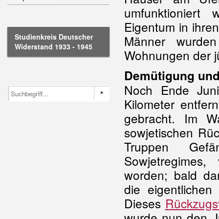
umfunktioniert
Eigentum in ihre
Studienkreis Deutscher
Männer wurden
Widerstand 1933 - 1945
Wohnungen der jü
Demütigung und
Noch Ende Juni
Kilometer entfer
gebracht. Im W
sowjetischen Rüc
Truppen Gefän
Sowjetregimes,
worden; bald dar
die eigentliche
Dieses
Rückzugs
wurde nun den J