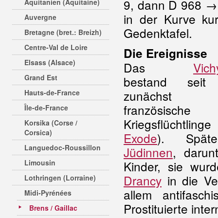
9, dann D 968 →
Aquitanien (Aquitaine)
in der Kurve ku
Auvergne
Gedenktafel.
Bretagne (bret.: Breizh)
Centre-Val de Loire
Die Ereignisse
Elsass (Alsace)
Das
Vich
Grand Est
bestand seit
zunächst
Hauts-de-France
französische
Île-de-France
Kriegsflüchtling
Korsika (Corse /
Corsica)
Exode
). Spät
Languedoc-Roussillon
Jüdinnen
, darun
Limousin
Kinder, sie wur
Drancy
in die Ve
Lothringen (Lorraine)
allem antifasch
Midi-Pyrénées
Prostituierte int
Brens / Gaillac