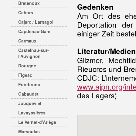
Bretenoux
Gedenken
Cahors
Am Ort des ehem
Cajarc / Larnagol
Deportation der
einiger Zeit beste
Capdenac-Gare
Carmaux
Literatur/Medien
Castelnau-sur-
l'Auvignon
Gilzmer, Mechtil
Dourgne
Rieucros und Bre
Figeac
CDJC: L’interneme
www.ajpn.org/in
Fontbruno
des Lagers)
Gabaudet
Jouqueviel
Lavayssières
Le Vernet-d’Ariège
Marsoulas