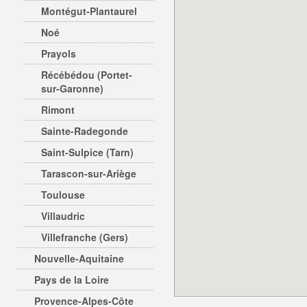
Montégut-Plantaurel
Noé
Prayols
Récébédou (Portet-
sur-Garonne)
Rimont
Sainte-Radegonde
Saint-Sulpice (Tarn)
Tarascon-sur-Ariège
Toulouse
Villaudric
Villefranche (Gers)
Nouvelle-Aquitaine
Pays de la Loire
Provence-Alpes-Côte