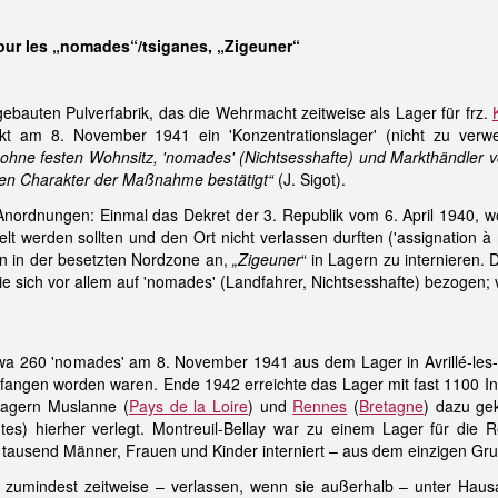
our les „nomades“/tsiganes, „Zigeuner“
bauten Pulverfabrik, das die Wehrmacht zeitweise als Lager für frz.
fekt am 8. November 1941 ein 'Konzentrationslager' (nicht zu verw
 ohne festen Wohnsitz, 'nomades' (Nichtsesshafte) und Markthändler
hen Charakter der Maßnahme bestätigt“
(J. Sigot).
ordnungen: Einmal das Dekret der 3. Republik vom 6. April 1940, 
elt werden sollten und den Ort nicht verlassen durften ('assignation
en in der besetzten Nordzone an,
„Zigeuner
“ in Lagern zu internieren.
e sich vor allem auf 'nomades' (Landfahrer, Nichtsesshafte) bezogen; 
etwa 260 'nomades' am 8. November 1941 aus dem Lager in Avrillé-les
fangen worden waren. Ende 1942 erreichte das Lager mit fast 1100 In
Lagern Muslanne (
Pays de la Loire
) und
Rennes
(
Bretagne
) dazu g
ntes) hierher verlegt. Montreuil-Bellay war zu einem Lager für d
ausend Männer, Frauen und Kinder interniert – aus dem einzigen Grun
umindest zeitweise – verlassen, wenn sie außerhalb – unter Hausa