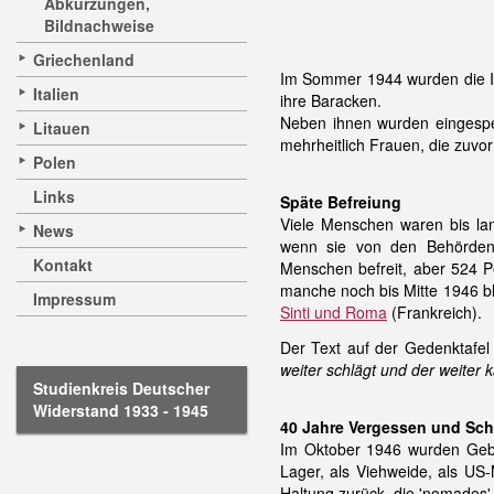
Abkürzungen,
Bildnachweise
Griechenland
Im Sommer 1944 wurden die In
Italien
ihre Baracken.
Neben ihnen wurden eingesper
Litauen
mehrheitlich Frauen, die zuvo
Polen
Links
Späte Befreiung
Viele Menschen waren bis lan
News
wenn sie von den Behörden
Kontakt
Menschen befreit, aber 524 
manche noch bis Mitte 1946 b
Impressum
Sinti und Roma
(Frankreich).
Der Text auf der Gedenktafel
weiter schlägt und der weiter k
Studienkreis Deutscher
Widerstand 1933 - 1945
40 Jahre Vergessen und Sc
Im Oktober 1946 wurden Gebäu
Lager, als Viehweide, als US-M
Haltung zurück, die 'nomades'