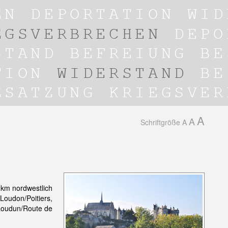
A
A
Schriftgröße
A
 km nordwestlich
Loudon/Poitiers,
 Loudun/Route de