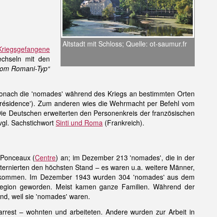
Altstadt mit Schloss; Quelle: ot-saumur.fr
Kriegsgefangene
echseln mit den
 vom Romani-Typ“
wonach die 'nomades' während des Kriegs an bestimmten Orten
 à résidence'). Zum anderen wies die Wehrmacht per Befehl vom
 Die Deutschen erweiterten den Personenkreis der französischen
vgl. Sachstichwort
Sinti und Roma
(Frankreich).
-Ponceaux (
Centre
) an; im Dezember 213 'nomades', die in der
ternierten den höchsten Stand – es waren u.a. weitere Männer,
ekommen. Im Dezember 1943 wurden 304 'nomades' aus dem
ie Region geworden. Meist kamen ganze Familien. Während der
d, weil sie 'nomades' waren.
rrest – wohnten und arbeiteten. Andere wurden zur Arbeit in