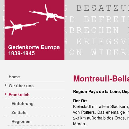
Montreuil-Bell
Home
Wir über uns
Region Pays de la Loire, De
Frankreich
Der Ort
Einführung
Kleinstadt mit altem Stadtker
von Poitiers. Das ehemalige I
Zeittafel
2-3 km außerhalb des Ortes, 
Regionen
Méron.