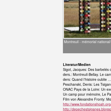
Montreuil - mémorial national
Literatur/Medien
Sigot, Jacques: Des barbelés 
ders.: Montreuil-Bellay. Le ca
ders: Quand l'histoire oublie 
Peschanski, Denis: Les Tsiga
ONAC Pays de la Loire: Un exe
Un camp pour mémoire, Le Patr
Film von Alexandre Fronty: Mon
http://www.fondationshoah.org
http://depechestsiganes.blogs