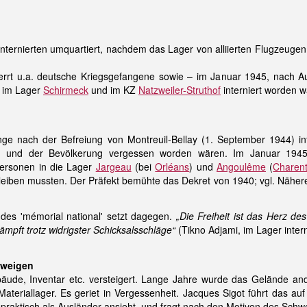
ternierten umquartiert, nachdem das Lager von alliierten Flugzeuge
rt u.a. deutsche Kriegsgefangene sowie – im Januar 1945, nach Au
r im Lager
Schirmeck
und im KZ
Natzweiler-Struthof
interniert worden w
ge nach der Befreiung von Montreuil-Bellay (1. September 1944) int
 und der Bevölkerung vergessen worden wären. Im Januar 1945
Personen in die Lager
Jargeau
(bei
Orléans
) und
Angoulême
(
Charen
leiben mussten. Der Präfekt bemühte das Dekret von 1940; vgl. Näher
 des 'mémorial national' setzt dagegen.
„Die Freiheit ist das Herz d
ämpft trotz widrigster Schicksalsschläge“
(Tikno Adjami, im Lager intern
hweigen
de, Inventar etc. versteigert. Lange Jahre wurde das Gelände ande
ateriallager. Es geriet in Vergessenheit. Jacques Sigot führt das auf
 praktisch als Ausländer ansieht, und fragt nach den Motiven des Schw