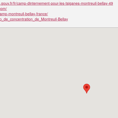
ouv.fr/fr/camp-dinternement-pour-les-tsiganes-montreuil-bellay-49
.com/
camp-montreuil-bellay-france/
amp_de_concentration_de_Montreuil-Bellay