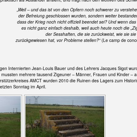
„Weil – und das ist von den Opfern noch schwerer zu verstehe
der Befreiung geschlossen wurden, sondern weiter bestande
dass der Krieg noch nicht offiziell beendet sei? Und wenn das
es nicht ganz einfach deshalb, weil auch heute noch die „Zig
der Sesshaften, die sie zurückweist, wie sie sie 
zurückgewiesen hat, vor Probleme stellen?“
(Le camp de conce
ligen Internierten Jean-Louis Bauer und des Lehrers Jacques Sigot wurd
ier mussten mehrere tausend Zigeuner – Männer, Frauen und Kinder – al
erstützerkreises AMCT wurden 2010 die Ruinen des Lagers zum Histori
tzten Sonntag im April.