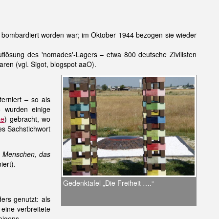
n bombardiert worden war; im Oktober 1944 bezogen sie wieder
flösung des 'nomades'-Lagers – etwa 800 deutsche Zivilisten
aren (vgl. Sigot, blogspot aaO).
erniert – so als
 wurden einige
te
) gebracht, wo
es Sachstichwort
es Menschen, das
iert).
Gedenktafel „Die Freiheit ….“
rs genutzt: als
 eine verbreitete
eigens.