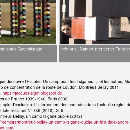
/nationale Gedenkstätte
mémorial: Namen internierter Familie
que découvre l'Histoire. Un camp pour les Tsiganes … et les autres, Mo
mp de concentration de la route de Loudon, Montreuil-Bellay 2011
…,
https://jacques-sigot.blogspot.de
nes de France 1939-1946, Paris 2002
mple d'exclusion: L'internement des nomades dans l'actuelle région d
iote résistant N° 845 (2010), S. 5
treuil-Bellay, un camp tsigane oublié (2012)
/memoire/montreuil-bellay-un-camp-tsigane-oublie-un-film-dalexandre-
pot.com/