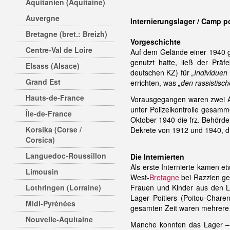
Aquitanien (Aquitaine)
Auvergne
Internierungslager / Camp p
Bretagne (bret.: Breizh)
Vorgeschichte
Centre-Val de Loire
Auf dem Gelände einer 1940 ge
genutzt hatte, ließ der Prä
Elsass (Alsace)
deutschen KZ) für
„Individuen
Grand Est
errichten, was
„den rassistisc
Hauts-de-France
Vorausgegangen waren zwei An
unter Polizeikontrolle gesamm
Île-de-France
Oktober 1940 die frz. Behörd
Korsika (Corse /
Dekrete von 1912 und 1940, di
Corsica)
Languedoc-Roussillon
Die Internierten
Als erste Internierte kamen 
Limousin
West-
Bretagne
bei Razzien ge
Lothringen (Lorraine)
Frauen und Kinder aus den 
Lager Poitiers (Poitou-Chare
Midi-Pyrénées
gesamten Zeit waren mehrere t
Nouvelle-Aquitaine
Manche konnten das Lager – z