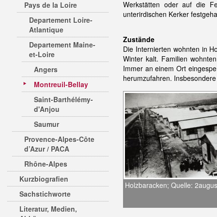
Werkstätten oder auf die Fe
Pays de la Loire
unterirdischen Kerker festgeha
Departement Loire-
Atlantique
Zustände
Departement Maine-
Die Internierten wohnten in 
et-Loire
Winter kalt. Familien wohnte
Immer an einem Ort eingesper
Angers
herumzufahren. Insbesondere fü
Montreuil-Bellay
Saint-Barthélémy-
d'Anjou
Saumur
Provence-Alpes-Côte
d’Azur / PACA
Rhône-Alpes
Kurzbiografien
Holzbaracken; Quelle: 2augus
Sachstichworte
Literatur, Medien,