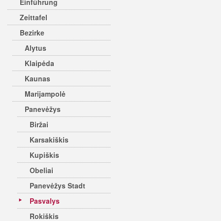
Einführung
Zeittafel
Bezirke
Alytus
Klaipėda
Kaunas
Marijampolė
Panevėžys
Biržai
Karsakiškis
Kupiškis
Obeliai
Panevėžys Stadt
Pasvalys
Rokiškis