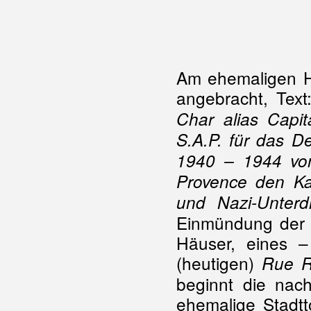
Am ehemaligen H
angebracht, Text:
Char alias Capit
S.A.P. für das D
1940 – 1944 vo
Provence den Kam
und Nazi-Unterd
Einmündung der R
Häuser, eines –
(heutigen)
Rue R
beginnt die nac
ehemalige Stadtt