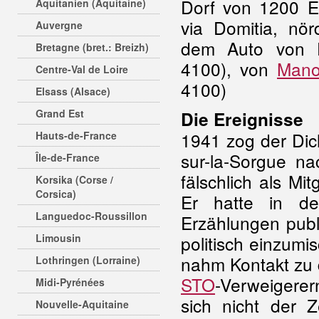
Dorf von 1200 E
Aquitanien (Aquitaine)
via Domitia, nör
Auvergne
dem Auto von F
Bretagne (bret.: Breizh)
4100), von
Mano
Centre-Val de Loire
4100)
Elsass (Alsace)
Grand Est
Die Ereignisse
1941 zog der Dic
Hauts-de-France
sur-la-Sorgue na
Île-de-France
fälschlich als Mi
Korsika (Corse /
Corsica)
Er hatte in d
Languedoc-Roussillon
Erzählungen publ
Limousin
politisch einzumi
nahm Kontakt zu
Lothringen (Lorraine)
STO
-Verweigerern
Midi-Pyrénées
sich nicht der 
Nouvelle-Aquitaine