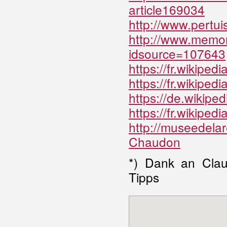
article169034
http://www.pertui
http://www.memor
idsource=107643
https://fr.wikipe
https://fr.wikiped
https://de.wikip
https://fr.wikip
http://museedela
Chaudon
*) Dank an Clau
Tipps