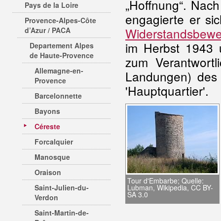
„Hoffnung“. Nac
Pays de la Loire
engagierte er sic
Provence-Alpes-Côte
Widerstandsbew
d’Azur / PACA
im Herbst 1943 
Departement Alpes
de Haute-Provence
zum Verantwortl
Allemagne-en-
Landungen) des 
Provence
'Hauptquartier'.
Barcelonnette
Bayons
Céreste
Forcalquier
Manosque
Oraison
Tour d'Embarbe; Quelle:
Saint-Julien-du-
Lubman, Wikipedia, CC BY-
SA 3.0
Verdon
Saint-Martin-de-