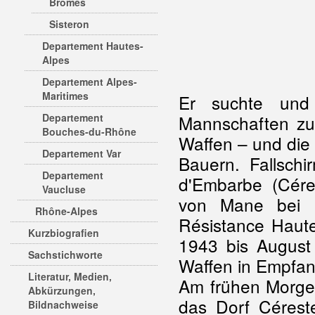
Brômes
Sisteron
Departement Hautes-
Alpes
Departement Alpes-
Maritimes
Er suchte und
Departement
Mannschaften zum
Bouches-du-Rhône
Waffen – und die
Departement Var
Bauern. Fallsch
Departement
d'Embarbe (Cére
Vaucluse
von Mane bei Fo
Rhône-Alpes
Résistance Haute
Kurzbiografien
1943 bis August
Sachstichworte
Waffen in Empfa
Literatur, Medien,
Am frühen Morge
Abkürzungen,
das Dorf Cérest
Bildnachweise