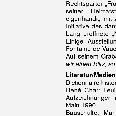
Rechtspartei „Fr
seiner Heimat
eigenhändig mit 
Initiative des da
Lang eröffnete 
Einige Ausstellu
Fontaine-de-Vaucl
Auf seinem Grabst
wir einen Blitz, s
Literatur/Medien
Dictionnaire hist
René Char: Feuil
Aufzeichnungen 
Main 1990
Bauschulte, Man