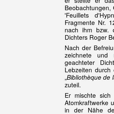
er stellte er da
Beobachtungen, G
'Feuillets d'Hy
Fragmente Nr. 
nach ihm bzw. 
Dichters Roger Ber
Nach der Befreiun
zeichnete und 
geachteter Dic
Lebzeiten durch
„
Bibliothèque de 
zuteil.
Er mischte sich 
Atomkraftwerke u
in der Nähe de