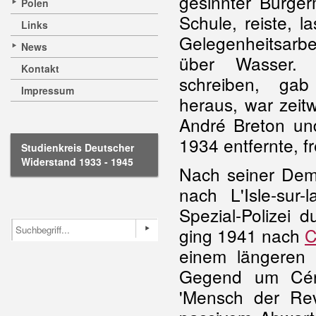
gesinnter Bürgerm
Polen
Schule, reiste, la
Links
Gelegenheitsar
News
über Wasser.
Kontakt
schreiben, gab
Impressum
heraus, war zeit
André Breton u
1934 entfernte, f
Studienkreis Deutscher
Widerstand 1933 - 1945
Nach seiner Demo
nach L'Isle-su
Spezial-Polizei d
ging 1941 nach
C
einem längeren 
Gegend um Cére
'Mensch der Rev