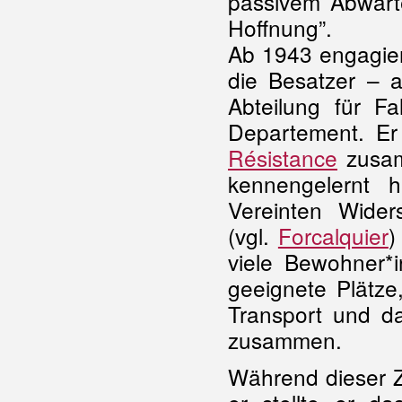
passivem Abwarte
Hoffnung”.
Ab 1943 engagier
die Besatzer – a
Abteilung für F
Departement. Er 
Résistance
zusam
kennengelernt h
Vereinten Wide
(vgl.
Forcalquier
)
viele Bewohner*i
geeignete Plätze
Transport und d
zusammen.
Während dieser Ze