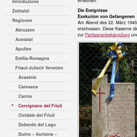
erreichen.
Introduzione
Die Ereignisse
Zeittafel
Exekution von Gefangenen
Regionen
Am Abend des 22. März 1945 
erschossen. Diese Kaserne d
Abruzzen
zur
Partisanenbekämpfung
und
Aostatal
Apulien
Emilia-Romagna
Friaul-Julisch Venetien
Avasinis
Caresana
Carnia
Cervignano del Friuli
Cividale del Friuli
Doberdò del Lago
Duino – Aurisina –