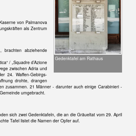
-Kaserne von Palmanova
ungskräften als Zentrum
n, brachten abziehende
Gedenktafel am Rathaus
tica“ / „Squadre d’Azione
swege zwischen Adria und
r 24. Waffen-Gebirgs-
affnung drohte, drangen
en zusammen. 21 Männer - darunter auch einige Carabinieri -
r Gemeinde umgebracht.
den sich zwei Gedenktafeln, die an die Gräueltat vom 29. April
te Tafel listet die Namen der Opfer auf.