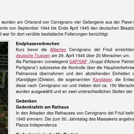
wurden am Ortsrand von Cervignano vier Gefangene aus der Piave
iente von September 1944 bis Ende April 1945 den deutschen Besatz
 war für dort verübte bestialische Folterungen berüchtigt.
Endphaseverbrechen
Kurz bevor die
Alliierten
Cervignano del Friuli erreichte
deutsche Truppen
am 29. April 1945 über 20 Menschen um.
Als Partisanen (vorwiegend
GAP/SAP
„Gruppi d’Azione Patriot
Partigiana“) sukzessive die Kontrolle über die Hauptverkehr
Palmanova übernahmen und den abziehenden Einheiten de
(Karstjäger-)Division, die sogenannten
Karstjäger
, die Entw
diese nach Cervignano vor und trieben dort ca. 150 Mensch
wurden ausgewählt und an zwei unterschiedlichen Stellen de
Gedenken
Gedenktafeln am Rathaus
In den Arkaden des Rathauses von Cervignano del Friuli befin
1945 erinnern. Die zum 50. Jahrestag des Massakers angebrach
Piazza Independenza