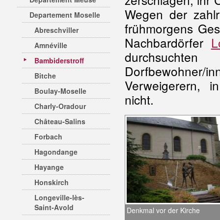
Wegen der zahlr
Departement Moselle
frühmorgens Gest
Abreschviller
Nachbardörfer
L
Amnéville
durchsuchten
Bambiderstroff
Dorfbewohner/i
Bitche
Verweigerern, i
Boulay-Moselle
nicht.
Charly-Oradour
Château-Salins
Forbach
Hagondange
Hayange
Honskirch
Longeville-lès-
Saint-Avold
Denkmal vor der Kirche