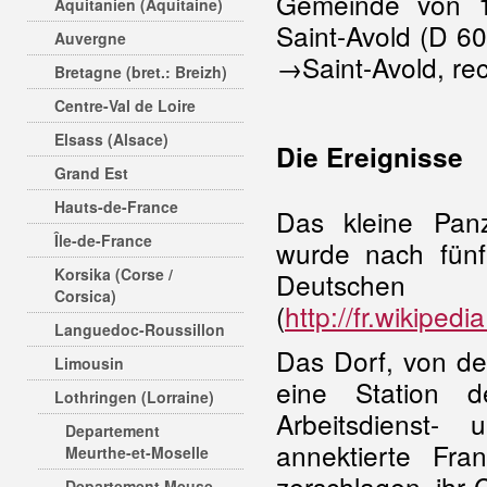
Gemeinde von 1
Aquitanien (Aquitaine)
Saint-Avold (D 6
Auvergne
→Saint-Avold, rec
Bretagne (bret.: Breizh)
Centre-Val de Loire
Elsass (Alsace)
Die Ereignisse
Grand Est
Hauts-de-France
Das kleine Panz
Île-de-France
wurde nach fün
Korsika (Corse /
Deuts
Corsica)
(
http://fr.wikipe
Languedoc-Roussillon
Das Dorf, von de
Limousin
eine Station 
Lothringen (Lorraine)
Arbeitsdienst-
Departement
annektierte Fr
Meurthe-et-Moselle
zerschlagen, ihr
Departement Meuse