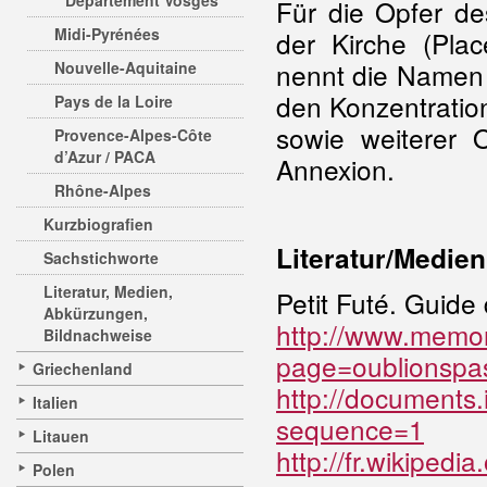
Departement Vosges
Für die Opfer de
Midi-Pyrénées
der Kirche (Plac
nennt die Namen 
Nouvelle-Aquitaine
den Konzentrati
Pays de la Loire
sowie weiterer 
Provence-Alpes-Côte
d’Azur / PACA
Annexion.
Rhône-Alpes
Kurzbiografien
Literatur/Medien
Sachstichworte
Literatur, Medien,
Petit Futé. Guide
Abkürzungen,
http://www.memor
Bildnachweise
page=oublionspa
Griechenland
http://documents
Italien
sequence=1
Litauen
http://fr.wikipedi
Polen