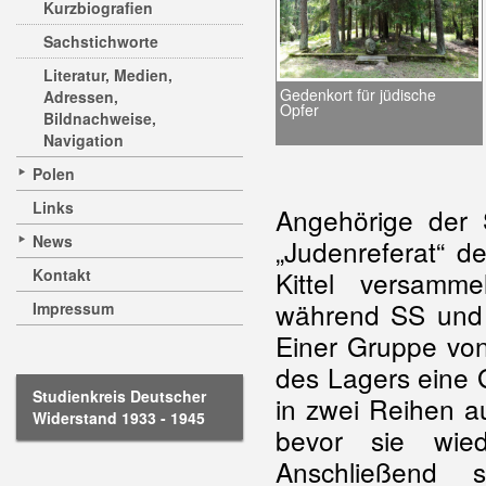
Kurzbiografien
Sachstichworte
Literatur, Medien,
Gedenkort für jüdische
Adressen,
Opfer
Bildnachweise,
Navigation
Polen
Links
Angehörige der 
News
„Judenreferat“ d
Kontakt
Kittel versamm
während SS und l
Impressum
Einer Gruppe vo
des Lagers eine 
Studienkreis Deutscher
in zwei Reihen a
Widerstand 1933 - 1945
bevor sie wie
Anschließend 