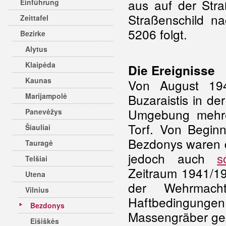
aus auf der Str
Einführung
Straßenschild n
Zeittafel
5206 folgt.
Bezirke
Alytus
Klaipėda
Die Ereignisse
Kaunas
Von August 194
Marijampolė
Buzaraistis in d
Umgebung mehre
Panevėžys
Torf. Von Beginn
Šiauliai
Bezdonys waren d
Tauragė
jedoch auch
s
Telšiai
Zeitraum 1941/19
Utena
der Wehrmacht
Vilnius
Haftbedingungen
Bezdonys
Massengräber ge
Eišiškės