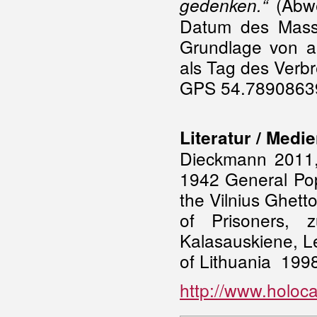
(Abwe
gedenken.“
Datum des Mass
Grundlage von a
als Tag des Verb
GPS 54.78908639
Literatur / Medi
Dieckmann 2011,
1942 General Pop
the Vilnius Ghett
of Prisoners, 
Kalasauskiene, L
of Lithuania 1998
http://www.holoca