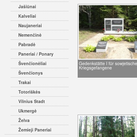
Jašiūnai
Kalveliai
Naujaneriai
Nemenčinė
Pabradė
Paneriai / Ponary
Švenčionėliai
Gedenkstätte I für sowjetisch
Kriegsgefangene
Švenčionys
Trakai
Totoriškės
Vilnius Stadt
Ukmergė
Želva
Žemieji Paneriai