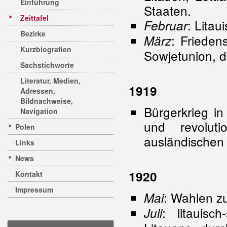
Einführung
Staaten.
Zeittafel
: Lita
Februar
Bezirke
: Friede
März
Kurzbiografien
Sowjetunion, di
Sachstichworte
Literatur, Medien,
1919
Adressen,
Bildnachweise,
Bürgerkrieg i
Navigation
und revoluti
Polen
ausländischen 
Links
News
1920
Kontakt
Impressum
: Wahlen z
Mai
: litauisc
Juli