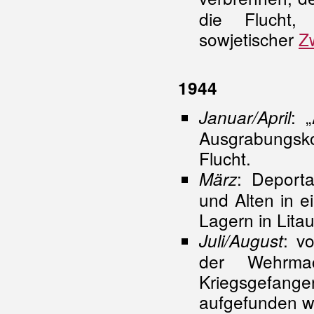
die Flucht,
sowjetischer
Z
1944
: 
Januar/April
Ausgrabungsk
Flucht.
: Deport
März
und Alten in e
Lagern in Lita
: v
Juli/August
der Wehrma
Kriegsgefange
aufgefunden w