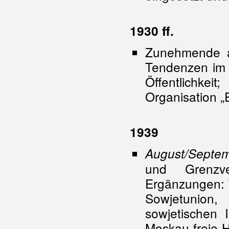
1930 ff.
Zunehmende an
Tendenzen im M
Öffentlichkeit
Organisation „
1939
August/Septe
und Grenzve
Ergänzungen: 
Sowjetunion
sowjetischen 
Moskau freie H