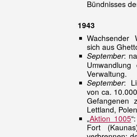
Bündnisses der
1943
Wachsender W
sich aus Ghett
: n
September
Umwandlung 
Verwaltung.
: L
September
von ca. 10.00
Gefangenen zu
Lettland, Pole
„
Aktion 1005
“
Fort (Kauna
verbrennen; d