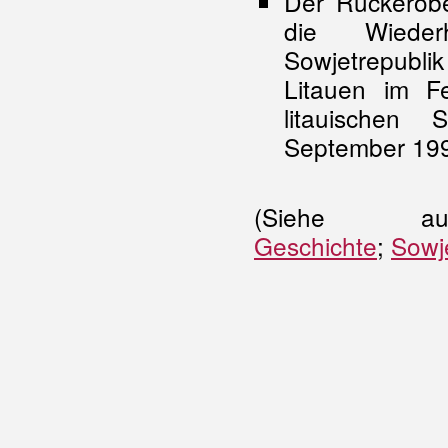
Der Rückerobe
die Wieder
Sowjetrepubl
Litauen im F
litauischen
September 199
(Siehe a
Geschichte
;
Sowje