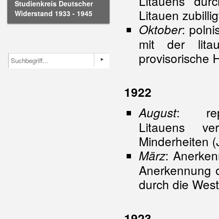
Litauens durc
Studienkreis Deutscher
Litauen zubillig
Widerstand 1933 - 1945
: polni
Oktober
mit der lita
provisorische 
1922
: repu
August
Litauens ve
Minderheiten (
: Anerken
März
Anerkennung d
durch die Wes
1923