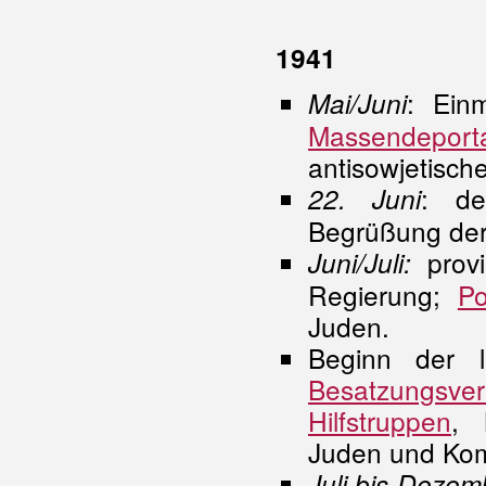
1941
: Ein
Mai/Juni
Massendeport
antisowjetische
: d
22. Juni
Begrüßung der 
provi
Juni/Juli:
Regierung;
P
Juden.
Beginn der l
Besatzungsver
Hilfstruppen
, 
Juden und Ko
Juli bis Dezem