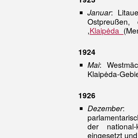
: Lita
Januar
Ostpreußen, 
,
Klaipėda
(Me
1924
: Westmäc
Mai
Klaipėda-Gebie
1926
: M
Dezember
parlamentari
der national
eingesetzt und 