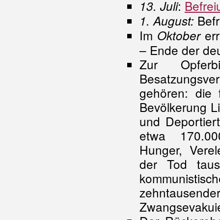
:
Befrei
13. Juli
Befr
1. August:
Im
err
Oktober
– Ende der de
Zur Opferb
Besatzungsve
gehören: die 
Bevölkerung Li
und Deportier
etwa 170.00
Hunger, Verel
der Tod tau
kommunisti
zehntausend
Zwangsevakuie