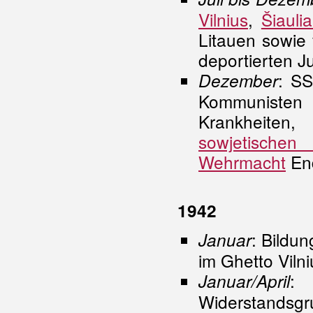
Vilnius
,
Šiaulia
Litauen sowie
deportierten J
: SS
Dezember
Kommunisten
Krankheiten
sowjetischen
Wehrmacht
End
1942
: Bildu
Januar
im Ghetto Vilni
:
Januar/April
Widerstands