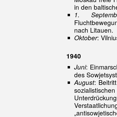
in den baltisch
1. Septemb
Fluchtbewegu
nach Litauen.
: Vilni
Oktober
1940
: Einmarsc
Juni
des Sowjetsys
: Beitri
August
sozialistisc
Unterdrückun
Verstaatlich
„antisowjetisc