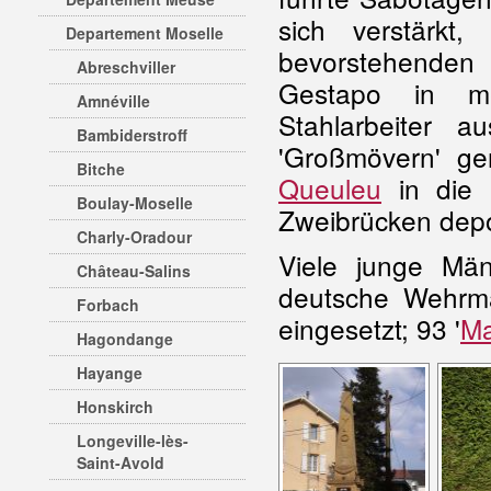
sich verstärkt
Departement Moselle
bevorstehenden 
Abreschviller
Gestapo in me
Amnéville
Stahlarbeiter 
Bambiderstroff
'Großmövern' g
Bitche
Queuleu
in die 
Boulay-Moselle
Zweibrücken depor
Charly-Oradour
Viele junge Mä
Château-Salins
deutsche Wehrma
Forbach
eingesetzt; 93 '
Ma
Hagondange
Hayange
Honskirch
Longeville-lès-
Saint-Avold