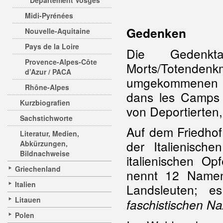
Departement Vosges
Midi-Pyrénées
Gedenken
Nouvelle-Aquitaine
Pays de la Loire
Die Gedenk
Provence-Alpes-Côte
Morts/Totenden
d’Azur / PACA
umgekommenen D
Rhône-Alpes
dans les Camps 
Kurzbiografien
von Deportierten,
Sachstichworte
Auf dem Friedhof
Literatur, Medien,
der Italienisc
Abkürzungen,
Bildnachweise
italienischen O
Griechenland
nennt 12 Namen
Italien
Landsleuten; es
Litauen
faschistischen N
Polen