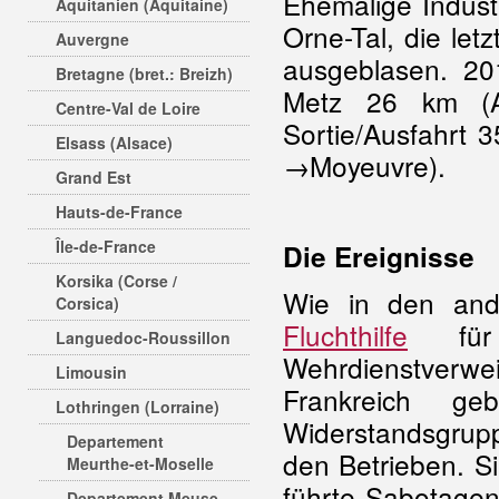
Ehemalige Industr
Aquitanien (Aquitaine)
Orne-Tal, die le
Auvergne
ausgeblasen. 2
Bretagne (bret.: Breizh)
Metz 26 km (A
Centre-Val de Loire
Sortie/Ausfahrt
Elsass (Alsace)
→Moyeuvre).
Grand Est
Hauts-de-France
Île-de-France
Die Ereignisse
Korsika (Corse /
Wie in den and
Corsica)
Fluchthilfe
für
Languedoc-Roussillon
Wehrdienstverwe
Limousin
Frankreich g
Lothringen (Lorraine)
Widerstandsgrup
Departement
den Betrieben. Si
Meurthe-et-Moselle
führte Sabotagen
Departement Meuse