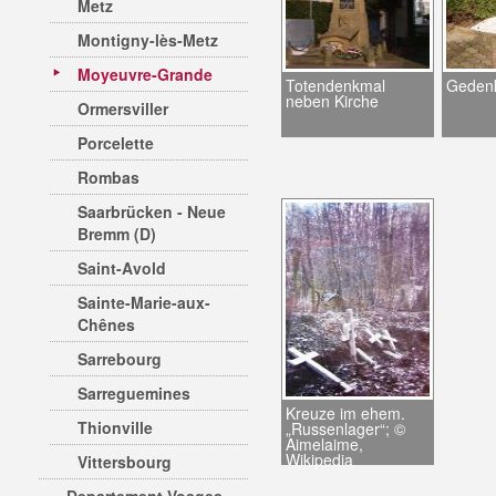
Metz
Montigny-lès-Metz
Moyeuvre-Grande
Totendenkmal
Gedenk
neben Kirche
Ormersviller
Porcelette
Rombas
Saarbrücken - Neue
Bremm (D)
Saint-Avold
Sainte-Marie-aux-
Chênes
Sarrebourg
Sarreguemines
Kreuze im ehem.
Thionville
„Russenlager“; ©
Aimelaime,
Wikipedia
Vittersbourg