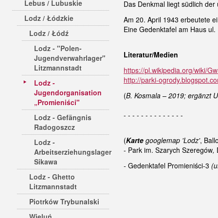
Lebus / Lubuskie
Das Denkmal liegt südlich der
Lodz / Łódzkie
Am 20. April 1943 erbeutete e
Eine Gedenktafel am Haus ul. 
Lodz / Łódź
Lodz - "Polen-
Literatur/Medien
Jugendverwahrlager"
Litzmannstadt
https://pl.wikipedia.org/wiki/
http://parki-ogrody.blogspot.
Lodz -
Jugendorganisation
(
B. Kosmala – 2019; ergänzt 
„Promieniści"
- - - - - - - - - - - - - -
Lodz - Gefängnis
Radogoszcz
(
Karte
googlemap 'Lodz'
, Ball
Lodz -
- Park im. Szarych Szeregów
,
Arbeitserziehungslager
Sikawa
-
Gedenktafel Promieniści-3
(u
Lodz - Ghetto
Litzmannstadt
Piotrków Trybunalski
Wieluń