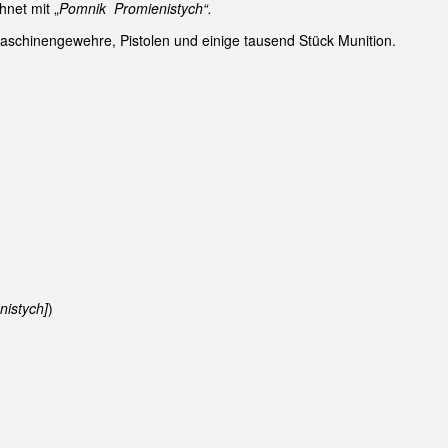
net mit „
Pomnik Promienistych“.
Maschinengewehre, Pistolen und einige tausend Stück Munition.
istych]
)