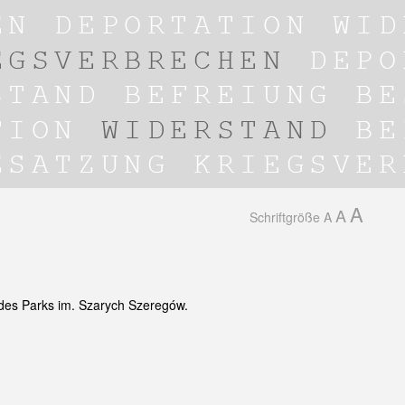
A
A
Schriftgröße
A
 des Parks im. Szarych Szeregów.