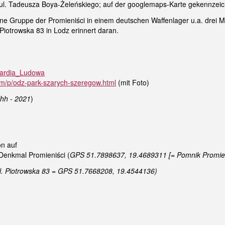
 ul. Tadeusza Boya-Żeleńskiego; auf der googlemaps-Karte gekennzeich
ine Gruppe der Promieniści in einem deutschen Waffenlager u.a. drei 
Piotrowska 83 in Lodz erinnert daran.
Gwardia_Ludowa
com/p/odz-park-szarych-szeregow.html
(mit Foto)
Uhh - 2021
)
on auf
Denkmal Promieniści (
GPS 51.7898637, 19.4689311 [= Pomnik Promien
l. Piotrowska 83 = GPS 51.7668208, 19.4544136)