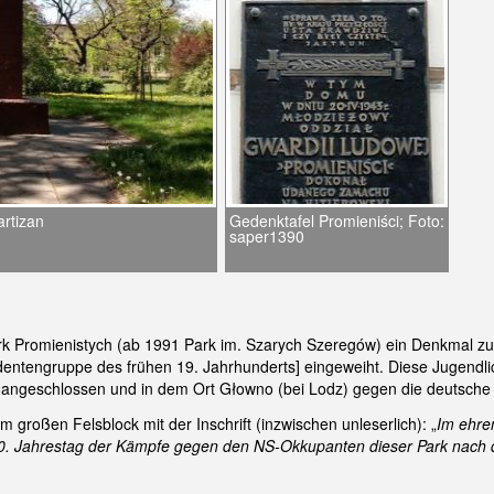
artizan
Gedenktafel Promieniści; Foto:
saper1390
 Promienistych (ab 1991 Park im. Szarych Szeregów) ein Denkmal zur 
dentengruppe des frühen 19. Jahrhunderts] eingeweiht. Diese Jugendl
 angeschlossen und in dem Ort Głowno (bei Lodz) gegen die deutsche
großen Felsblock mit der Inschrift (inzwischen unleserlich): „
Im ehre
0. Jahrestag der Kämpfe gegen den NS-Okkupanten dieser Park nach de