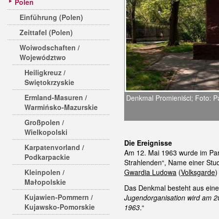
Polen
Einführung (Polen)
Zeittafel (Polen)
Woiwodschaften /
Województwo
Heiligkreuz /
Swiętokrzyskie
Ermland-Masuren /
Denkmal Promieniści; Foto: P
Warmińsko-Mazurskie
Großpolen /
Wielkopolski
Die Ereignisse
Karpatenvorland /
Am 12. Mai 1963 wurde im Park
Podkarpackie
Strahlenden“, Name einer Stu
Kleinpolen /
Gwardia Ludowa
(
Volksgarde
)
Małopolskie
Das Denkmal besteht aus einem 
Kujawien-Pommern /
Jugendorganisation wird am 2
Kujawsko-Pomorskie
1963
.“