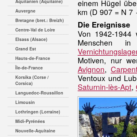
einem Hügel übe
Aquitanien (Aquitaine)
km (D 907 = N 7 
Auvergne
Bretagne (bret.: Breizh)
Die Ereignisse
Centre-Val de Loire
Von 1942-1944 
Elsass (Alsace)
Menschen in 
Grand Est
Vernichtungslage
Motiven, nur we
Hauts-de-France
Avignon
,
Carpent
Île-de-France
Ventoux und Lub
Korsika (Corse /
Corsica)
Saturnin-lès-Apt
,
Languedoc-Roussillon
Limousin
Lothringen (Lorraine)
Midi-Pyrénées
Nouvelle-Aquitaine