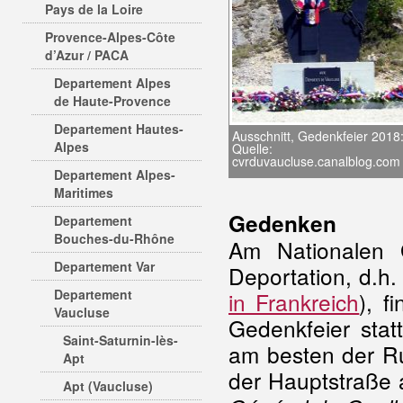
Pays de la Loire
Provence-Alpes-Côte
d’Azur / PACA
Departement Alpes
de Haute-Provence
Departement Hautes-
Ausschnitt, Gedenkfeier 2018
Alpes
Quelle:
cvrduvaucluse.canalblog.com
Departement Alpes-
Maritimes
Gedenken
Departement
Bouches-du-Rhône
Am Nationalen 
Departement Var
Deportation, d.h.
Departement
in Frankreich
), f
Vaucluse
Gedenkfeier stat
Saint-Saturnin-lès-
am besten der Ru
Apt
der Hauptstraße a
Apt (Vaucluse)