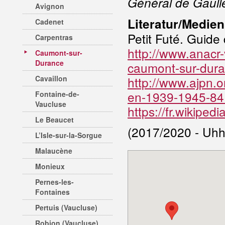
Général de Gaull
Avignon
Literatur/Medien
Cadenet
Petit Futé. Guide
Carpentras
http://www.anacr-
Caumont-sur-
Durance
caumont-sur-dur
Cavaillon
http://www.ajpn.
en-1939-1945-84
Fontaine-de-
Vaucluse
https://fr.wikipe
Le Beaucet
(2017/2020 - Uhh
L’Isle-sur-la-Sorgue
Malaucène
Monieux
Pernes-les-
Fontaines
Pertuis (Vaucluse)
Robion (Vaucluse)