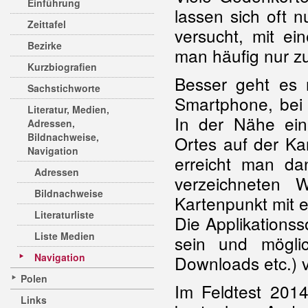
Einführung
lassen sich oft 
Zeittafel
versucht, mit ei
Bezirke
man häufig nur z
Kurzbiografien
Besser geht es m
Sachstichworte
Smartphone, bei 
Literatur, Medien,
In der Nähe ein
Adressen,
Bildnachweise,
Ortes auf der K
Navigation
erreicht man dan
Adressen
verzeichneten
Bildnachweise
Kartenpunkt mit e
Literaturliste
Die Applikationss
Liste Medien
sein und möglic
Navigation
Downloads etc.) 
Polen
Im Feldtest 2014
Links