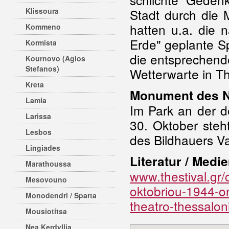
Klissoura
Stadt durch die
hatten u.a. die 
Kommeno
Erde" geplante S
Kormista
die entsprechend
Kournovo (Agios
Stefanos)
Wetterwarte in The
Kreta
Monument des N
Lamia
Im Park an der 
Larissa
30. Oktober ste
Lesbos
des Bildhauers V
Lingiades
Literatur / Medie
Marathoussa
www.thestival.gr/
Mesovouno
oktobriou-1944-o
Monodendri / Sparta
theatro-thessaloni
Mousiotitsa
Nea Kerdyllia