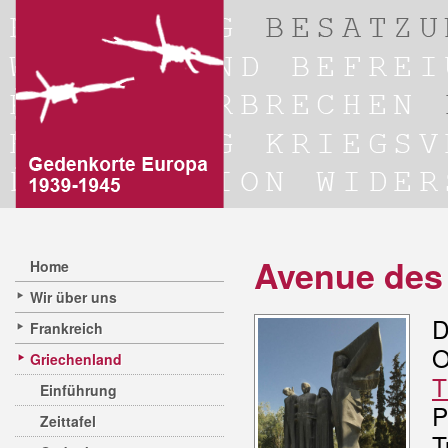
Avenue des 
Home
Wir über uns
D
Frankreich
Griechenland
T
Einführung
P
Zeittafel
T