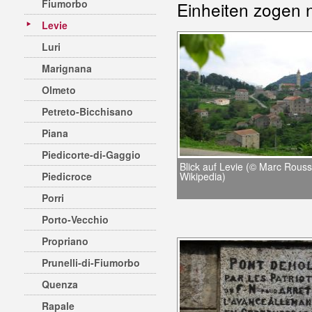
Fiumorbo
Einheiten zogen na
Levie
Luri
Marignana
Olmeto
Petreto-Bicchisano
Piana
Piedicorte-di-Gaggio
Blick auf Levie (© Marc Rouss
Piedicroce
Wikipedia)
Porri
Porto-Vecchio
Propriano
Prunelli-di-Fiumorbo
Quenza
Rapale