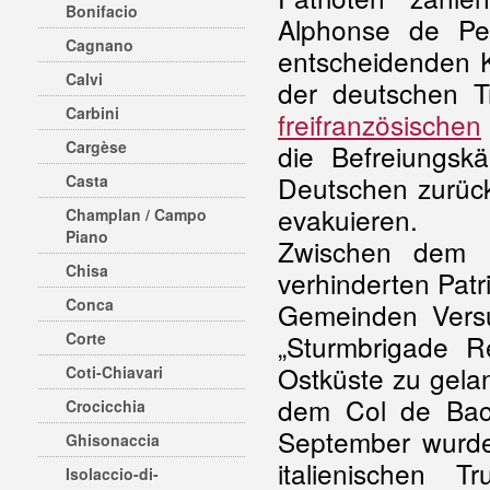
Bonifacio
Alphonse de Per
Cagnano
entscheidenden 
Calvi
der deutschen Tr
Carbini
freifranzösischen
Cargèse
die Befreiungsk
Deutschen zurück
Casta
evakuieren.
Champlan / Campo
Piano
Zwischen dem 
Chisa
verhinderten Pat
Conca
Gemeinden Versu
Corte
„Sturmbrigade R
Ostküste zu gela
Coti-Chiavari
dem Col de Baci
Crocicchia
September wurde
Ghisonaccia
italienischen T
Isolaccio-di-