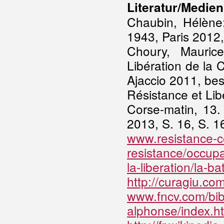
Literatur/Medien
Chaubin, Hélène
1943, Paris 2012,
Choury, Mauric
Libération de la
Ajaccio 2011, bes.
Résistance et Lib
Corse-matin, 13.
2013, S. 16, S. 1
www.resistance-cor
resistance/occupa
la-liberation/la-ba
http://curagiu.co
www.fncv.com/bib
alphonse/index.h