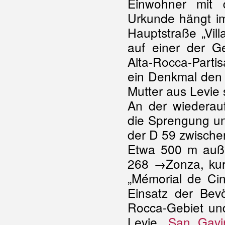
Einwohner mit 
Urkunde hängt im
Hauptstraße „Vil
auf einer der G
Alta-Rocca-Parti
ein Denkmal den
Mutter aus Levie
An der wiederauf
die Sprengung u
der D 59 zwischen
Etwa 500 m auße
268 →Zonza, kur
„Mémorial de Cin
Einsatz der Bev
Rocca-Gebiet un
Levie,
San Gavin