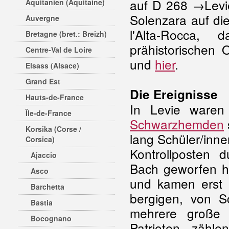
auf D 268 →Levi
Aquitanien (Aquitaine)
Solenzara auf di
Auvergne
l'Alta-Rocca
Bretagne (bret.: Breizh)
prähistorischen
Centre-Val de Loire
und
hier
.
Elsass (Alsace)
Grand Est
Die Ereignisse
Hauts-de-France
In Levie waren
Île-de-France
Schwarzhemden
Korsika (Corse /
lang Schüler/inne
Corsica)
Kontrollposten d
Ajaccio
Bach geworfen ha
Asco
und kamen erst a
Barchetta
bergigen, von S
Bastia
mehrere groß
Bocognano
Patrioten zähl