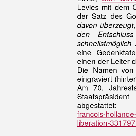
Levies mit dem 
der Satz des Go
davon überzeugt,
den Entschlus
schnellstmöglich 
eine Gedenktafel
einen der Leiter 
Die Namen von 
eingraviert (hinte
Am 70. Jahresta
Staatspräsiden
abgestatte
francois-holland
liberation-331797