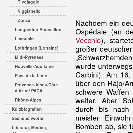
Tivolaggio
Viggianello
Zonza
Nachdem ein deu
Ospédale (an de
Languedoc-Roussillon
Vecchio
), start
Limousin
großer deutscher
Lothringen (Lorraine)
„Schwarzhemden“
Midi-Pyrénées
wurde unterwegs a
Nouvelle-Aquitaine
Carbini). Am 16.
Pays de la Loire
über den Rajo/Ar
Provence-Alpes-Côte
schwere Waffen 
d’Azur / PACA
weiter. Aber S
Rhône-Alpes
durch bis nach 
Kurzbiografien
meisten Einwohn
Sachstichworte
Bomben ab, sie t
Literatur, Medien,