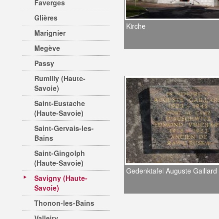
Faverges
Glières
Kirche
Marignier
Megève
Passy
Rumilly (Haute-
Savoie)
Saint-Eustache
(Haute-Savoie)
Saint-Gervais-les-
Bains
Saint-Gingolph
(Haute-Savoie)
Gedenktafel Auguste Gaillard
Savigny (Haute-
Savoie)
Thonon-les-Bains
Valleiry