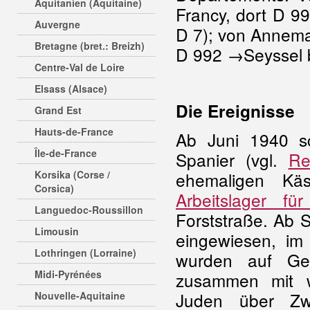
Aquitanien (Aquitaine)
Francy, dort D 99
Auvergne
D 7); von Annema
Bretagne (bret.: Breizh)
D 992 →Seyssel b
Centre-Val de Loire
Elsass (Alsace)
Die Ereignisse
Grand Est
Hauts-de-France
Ab Juni 1940 s
Île-de-France
Spanier (vgl.
Re
Korsika (Corse /
ehemaligen Kä
Corsica)
Arbeitslager fü
Languedoc-Roussillon
Forststraße. Ab
Limousin
eingewiesen, i
Lothringen (Lorraine)
wurden auf Ge
Midi-Pyrénées
zusammen mit w
Juden über Zwi
Nouvelle-Aquitaine