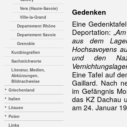
Vers (Haute-Savoie)
Gedenken
Ville-la-Grand
Eine Gedenktafel
Departement Rhône
Deportation: „
Am 
Departement Savoie
aus dem Lager
Grenoble
Hochsavoyens au
Kurzbiografien
und den Naz
Sachstichworte
Vernichtungslager
Literatur, Medien,
Eine Tafel auf de
Abkürzungen,
Gaillard. Nach n
Bildnachweise
im Gefängnis Mo
Griechenland
das KZ Dachau un
Italien
am 24. Januar 19
Litauen
Polen
Links