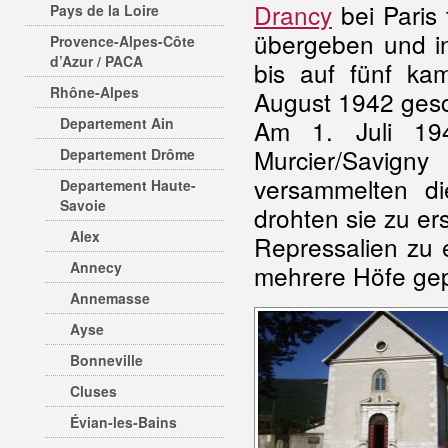
Drancy
bei Paris 
Pays de la Loire
übergeben und in
Provence-Alpes-Côte
d’Azur / PACA
bis auf fünf k
Rhône-Alpes
August 1942 ges
Departement Ain
Am 1. Juli 194
Murcier/Savig
Departement Drôme
versammelten d
Departement Haute-
Savoie
drohten sie zu e
Alex
Repressalien zu 
Annecy
mehrere Höfe gep
Annemasse
Ayse
Bonneville
Cluses
Évian-les-Bains