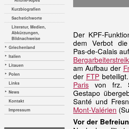
Rhône-Alpes
Kurzbiografien
Sachstichworte
Literatur, Medien,
Der KPF-Funktio
Abkürzungen,
Bildnachweise
dem Verbot die 
Griechenland
Pas-de-Calais auf
Italien
Bergarbeiterstrei
Litauen
am Aufbau der
F
Polen
der
FTP
beteilig
Paris
von frz. Sp
Links
Gestapo übergeb
News
Santé und Fresn
Kontakt
Mont-Valérien
(
Su
Impressum
Vor der Befreiu