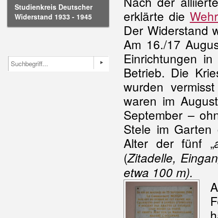
Nach der alliier
Studienkreis Deutscher
erklärte die
Wehr
Widerstand 1933 - 1945
Der Widerstand w
Am 16./17 Augus
Einrichtungen in
Betrieb. Die Kr
wurden vermisst
waren im August
September – ohne
Stele im Garten 
Alter der fünf „
(
Zitadelle, Einga
etwa 100 m).
A
F
h