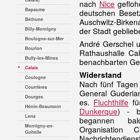
nach
Nice
gefloh
Bapaume
deutschen Beset
Béthune
Auschwitz-Birken
der Stadt geblieb
Billy-Montigny
Boulogne-sur-Mer
André Gerschel u
Bourlon
Rathaushalle Cal
Bully-les-Mines
benachbarten Ge
Calais
Widerstand
Coulogne
Nach fünf Tagen
Courrières
General Guderia
Dourges
es.
Fluchthilfe
für
Hénin-Beaumont
Dunkerque
) - b
Lens
begannen bal
Montigny-en-
Organisation 
Gohelle
Nachrichtendien