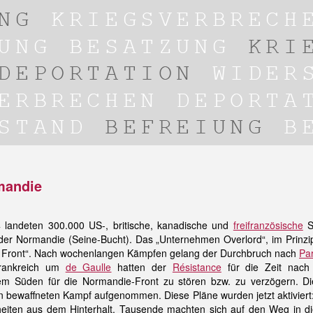
mandie
landeten 300.000 US-, britische, kanadische und
freifranzösische
So
der Normandie (Seine-Bucht). Das „Unternehmen Overlord“, im Prinzip
te Front“. Nach wochenlangen Kämpfen gelang der Durchbruch nach
Par
Frankreich um
de Gaulle
hatten der
Résistance
für die Zeit nach
m Süden für die Normandie-Front zu stören bzw. zu verzögern. Die
 bewaffneten Kampf aufgenommen. Diese Pläne wurden jetzt aktiviert
eiten aus dem Hinterhalt. Tausende machten sich auf den Weg in d