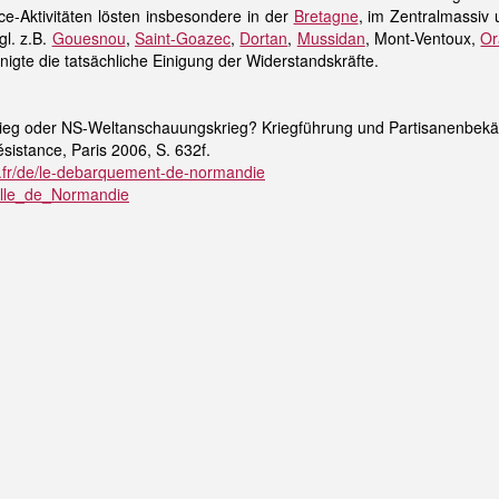
ce-Aktivitäten lösten insbesondere in der
Bretagne
, im Zentralmassiv
l. z.B.
Gouesnou
,
Saint-Goazec
,
Dortan
,
Mussidan
, Mont-Ventoux,
Or
igte die tatsächliche Einigung der Widerstandskräfte.
Krieg oder NS-Weltanschauungskrieg? Kriegführung und Partisanenbekä
ésistance, Paris 2006, S. 632f.
fr/de/le-debarquement-de-normandie
taille_de_Normandie