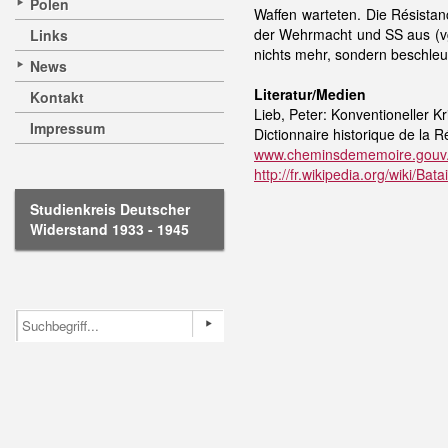
Polen
Waffen warteten. Die Résistan
der Wehrmacht und SS aus (vg
Links
nichts mehr, sondern beschleun
News
Literatur/Medien
Kontakt
Lieb, Peter: Konventioneller 
Impressum
Dictionnaire historique de la R
www.cheminsdememoire.gouv.
http://fr.wikipedia.org/wiki/Ba
Studienkreis Deutscher
Widerstand 1933 - 1945