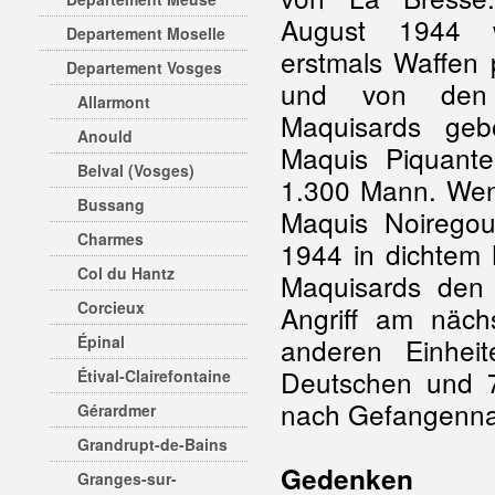
August 1944 
Departement Moselle
erstmals Waffen 
Departement Vosges
und von den 
Allarmont
Maquisards geb
Anould
Maquis Piquante
Belval (Vosges)
1.300 Mann. We
Bussang
Maquis Noiregou
Charmes
1944 in dichtem 
Col du Hantz
Maquisards den 
Corcieux
Angriff am näch
Épinal
anderen Einhei
Deutschen und 7
Étival-Clairefontaine
nach Gefangenn
Gérardmer
Grandrupt-de-Bains
Gedenken
Granges-sur-