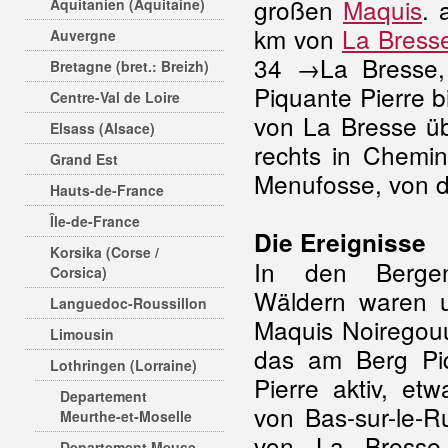
großen
Maquis
. 
Aquitanien (Aquitaine)
km von
La Bress
Auvergne
34 →La Bresse,
Bretagne (bret.: Breizh)
Piquante Pierre 
Centre-Val de Loire
von La Bresse ü
Elsass (Alsace)
rechts in Chemi
Grand Est
Menufosse, von d
Hauts-de-France
Île-de-France
Die Ereignisse
Korsika (Corse /
In den Berge
Corsica)
Wäldern waren u
Languedoc-Roussillon
Maquis Noiregou
Limousin
das am Berg Pi
Lothringen (Lorraine)
Pierre aktiv, et
Departement
von Bas-sur-le-R
Meurthe-et-Moselle
von La Bresse
Departement Meuse