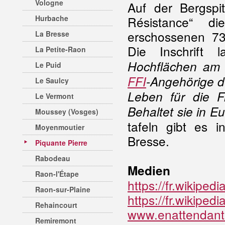
Vologne
Auf der Bergspi
Hurbache
Résistance“ d
erschossenen 73 
La Bresse
Die Inschrift 
La Petite-Raon
Hochflächen am 1
Le Puid
FFI
-Angehörige d
Le Saulcy
Leben für die F
Le Vermont
Behaltet sie in E
Moussey (Vosges)
tafeln gibt es 
Moyenmoutier
Bresse.
Piquante Pierre
Rabodeau
Medien
Raon-l'Étape
https://fr.wikip
Raon-sur-Plaine
https://fr.wikip
Rehaincourt
www.enattendantm
Remiremont