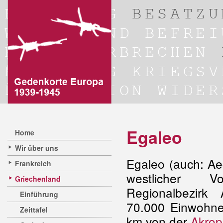
Egaleo
Home
Wir über uns
Egaleo (auch: Ae
Frankreich
westlicher 
Griechenland
Regionalbezirk
Einführung
70.000 Einwohner
Zeittafel
km von der
Akrop