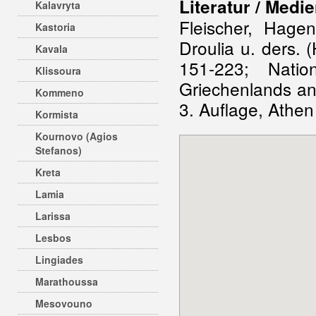
Literatur / Medie
Kalavryta
Fleischer, Hage
Kastoria
Droulia u. ders. (
Kavala
151-223; Natio
Klissoura
Griechenlands an
Kommeno
3. Auflage, Athen
Kormista
Kournovo (Agios
Stefanos)
Kreta
Lamia
Larissa
Lesbos
Lingiades
Marathoussa
Mesovouno