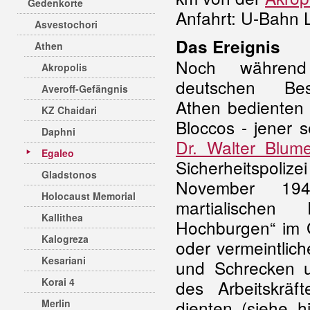
Gedenkorte
Anfahrt: U-Bahn L
Asvestochori
Das Ereignis
Athen
Noch währen
Akropolis
deutschen Bes
Averoff-Gefängnis
Athen bedienten s
KZ Chaidari
Bloccos - jener s
Daphni
Dr. Walter Blum
Egaleo
Sicherheitspoliz
Gladstonos
November 1943
Holocaust Memorial
martialischen
Kallithea
Hochburgen“ im 
Kalogreza
oder vermeintlic
Kesariani
und Schrecken u
Korai 4
des Arbeitskräf
dienten (siehe 
Merlin