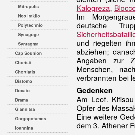
Kalogreza
,
Blocco
Mitropolis
Im Morgengrau
Neo Iraklio
deutsche Tru
Polytechnio
Sicherheitsbatail
Synagoge
und riegelten ih
Syntagma
abziehen; danac
Cap Sounion
Angaben zur Z
Choristi
Menschen, nac
Chortiatis
verbrannten bei 
Distomo
Gedenken
Doxato
Am Leof. Kifisou
Drama
Opfer des Massak
Giannitsa
Eine weitere Gede
Gorgopotamos
dem 3. Athener F
Ioannina