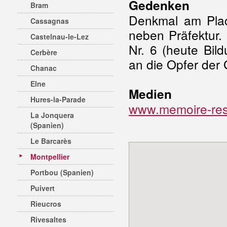
Gedenken
Bram
Denkmal am Place
Cassagnas
neben Präfektur.
Castelnau-le-Lez
Nr. 6 (heute Bil
Cerbère
an die Opfer der
Chanac
Elne
Medien
Hures-la-Parade
www.memoire-resist
La Jonquera
(Spanien)
Le Barcarès
Montpellier
Portbou (Spanien)
Puivert
Rieucros
Rivesaltes