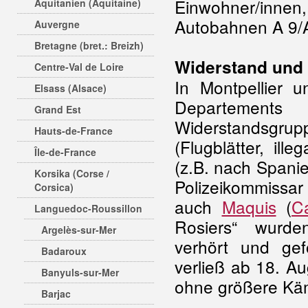
Einwohner/i
Aquitanien (Aquitaine)
Autobahnen A 9/A
Auvergne
Bretagne (bret.: Breizh)
Widerstand und
Centre-Val de Loire
In Montpellier 
Elsass (Alsace)
Departements
Grand Est
Widerstands
Hauts-de-France
(Flugblätter, ill
Île-de-France
(z.B. nach Spanie
Korsika (Corse /
Polizeikommissar
Corsica)
auch
Maquis
(
Ca
Languedoc-Roussillon
Rosiers“ wurde
Argelès-sur-Mer
verhört und gef
Badaroux
verließ ab 18. A
Banyuls-sur-Mer
ohne größere Kä
Barjac