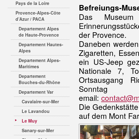
Pays de la Loire
Befreiungs-Mu
Provence-Alpes-Côte
Das Museum p
d’Azur / PACA
Erinnerungsstück
Departement Alpes
der Provence.
de Haute-Provence
Daneben werden a
Departement Hautes-
Zigaretten, Esse
Alpes
ein US-Jeep gez
Departement Alpes-
Maritimes
Nationale 7, T
Departement
Ortsausgang Ri
Bouches-du-Rhône
Sonnta
Departement Var
email:
contact@mu
Cavalaire-sur-Mer
Die Gedenkstätte
Le Lavandou
auf dem Mont Fa
Le Muy
Sanary-sur-Mer