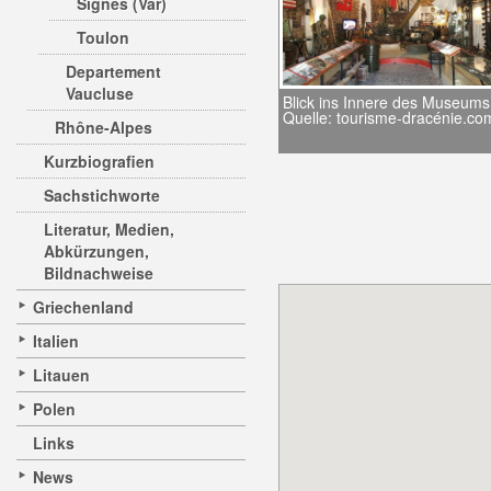
Signes (Var)
Toulon
Departement
Vaucluse
Blick ins Innere des Museums
Quelle: tourisme-dracénie.co
Rhône-Alpes
Kurzbiografien
Sachstichworte
Literatur, Medien,
Abkürzungen,
Bildnachweise
Griechenland
Italien
Litauen
Polen
Links
News