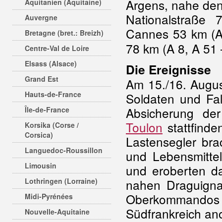
Argens, nahe de
Aquitanien (Aquitaine)
Nationalstraße
Auvergne
Cannes 53 km (A
Bretagne (bret.: Breizh)
78 km (A 8, A 51
Centre-Val de Loire
Elsass (Alsace)
Die Ereignisse
Grand Est
Am 15./16. Augu
Hauts-de-France
Soldaten und Fal
Absicherung de
Île-de-France
Toulon
stattfinde
Korsika (Corse /
Corsica)
Lastensegler bra
Languedoc-Roussillon
und Lebensmittel
Limousin
und eroberten d
Lothringen (Lorraine)
nahen Draguigna
Oberkommand
Midi-Pyrénées
Südfrankreich an
Nouvelle-Aquitaine