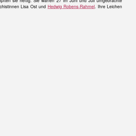
ften sie heftig. Sie warfen 27 im Juni und Juli umgebrachte
chistinnen Lisa Ost und
Hedwig Robens-Rahmel
. Ihre Leichen