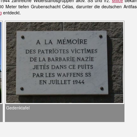
944 zahlreiche Widerstandsgruppen aktiv. SS und frz.
Milice
bekämp
0 Meter tiefen Grubenschacht Célas, darunter die deutschen Antifas
g
entdeckt.
Gedenktafel