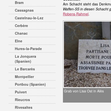
Bram
Am Schacht steht das Denkmal
Waffen-SS in diesen Schacht 
Cassagnas
Robens-Rahmel
.
Castelnau-le-Lez
Cerbère
Chanac
Elne
Hures-la-Parade
La Jonquera
(Spanien)
Le Barcarès
Montpellier
Portbou (Spanien)
Grab von Lisa Ost in Alès
Puivert
Rieucros
Rivesaltes