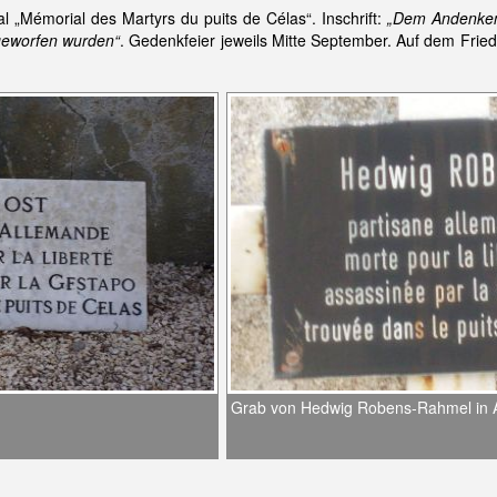
 „Mémorial des Martyrs du puits de Célas“. Inschrift:
„Dem Andenken a
geworfen wurden“
. Gedenkfeier jeweils Mitte September. Auf dem Frie
Grab von Hedwig Robens-Rahmel in 