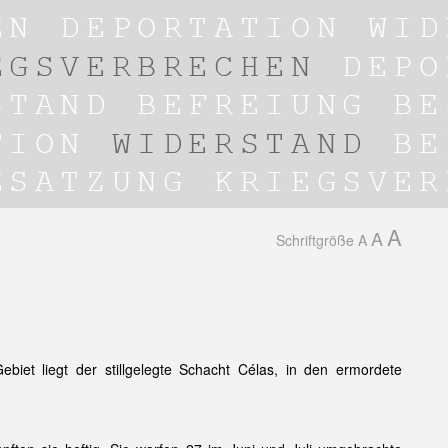
A
A
Schriftgröße
A
et liegt der stillgelegte Schacht Célas, in den ermordete