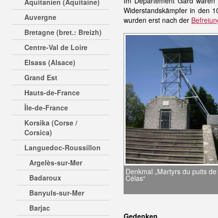
Im Departement Gard waren 1
Aquitanien (Aquitaine)
Widerstandskämpfer in den 10
Auvergne
wurden erst nach der
Befreiun
Bretagne (bret.: Breizh)
Centre-Val de Loire
Elsass (Alsace)
Grand Est
Hauts-de-France
Île-de-France
Korsika (Corse /
Corsica)
Languedoc-Roussillon
Argelès-sur-Mer
Denkmal „Martyrs du puits de
Badaroux
Célas“
Banyuls-sur-Mer
Barjac
Gedenken