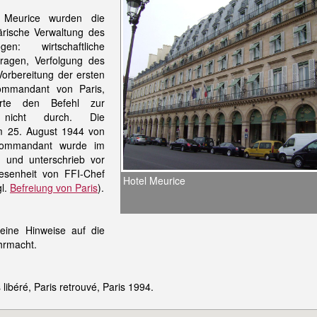
 Meurice wurden die
tärische Verwaltung des
n: wirtschaftliche
fragen, Verfolgung des
Vorbereitung der ersten
Kommandant von Paris,
hrte den Befehl zur
 nicht durch. Die
 25. August 1944 von
 Kommandant wurde im
 und unterschrieb vor
senheit von FFI-Chef
Hotel Meurice
gl.
Befreiung von Paris
).
ine Hinweise auf die
hrmacht.
 libéré, Paris retrouvé, Paris 1994.