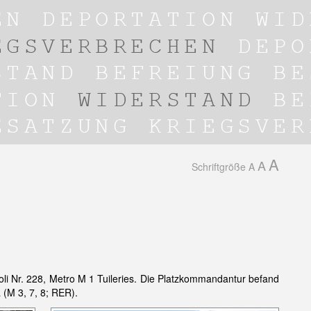
A
A
Schriftgröße
A
li Nr. 228, Metro M 1 Tuileries. Die Platzkommandantur befand
(M 3, 7, 8; RER).