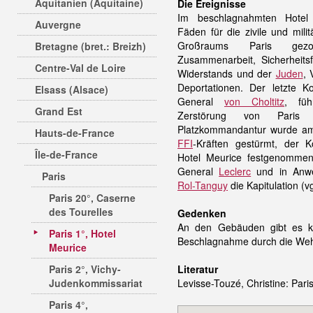
Aquitanien (Aquitaine)
Die Ereignisse
Im beschlagnahmten Hotel
Auvergne
Fäden für die zivile und mili
Großraums Paris gezoge
Bretagne (bret.: Breizh)
Zusammenarbeit, Sicherheits
Centre-Val de Loire
Widerstands und der
Juden
, 
Deportationen. Der letzte 
Elsass (Alsace)
General
von Choltitz
, fü
Grand Est
Zerstörung von Paris
Platzkommandantur wurde am
Hauts-de-France
FFI
-Kräften gestürmt, der
Île-de-France
Hotel Meurice festgenommen
General
Leclerc
und in Anwe
Paris
Rol-Tanguy
die Kapitulation (v
Paris 20°, Caserne
des Tourelles
Gedenken
An den Gebäuden gibt es ke
Paris 1°, Hotel
Beschlagnahme durch die We
Meurice
Paris 2°, Vichy-
Literatur
Judenkommissariat
Levisse-Touzé, Christine: Paris
Paris 4°,