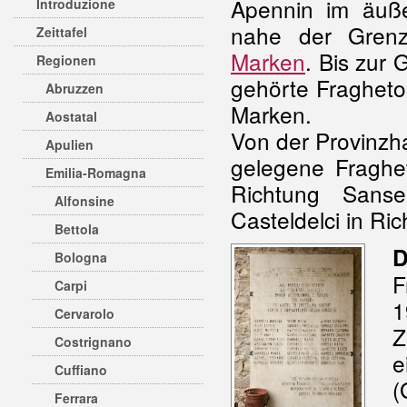
Apennin im äuß
Introduzione
nahe der Gre
Zeittafel
Marken
. Bis zur
Regionen
gehörte Fragheto 
Abruzzen
Marken.
Aostatal
Von der Provinzh
Apulien
gelegene Fraghet
Emilia-Romagna
Richtung Sanse
Alfonsine
Casteldelci in Ri
Bettola
D
Bologna
F
Carpi
1
Cervarolo
Z
Costrignano
e
Cuffiano
(
Ferrara