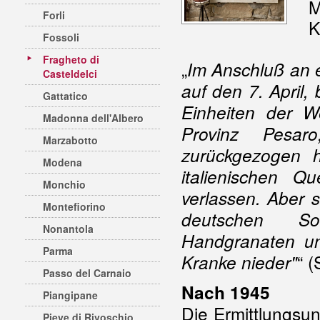
M
Forli
K
Fossoli
Fragheto di
„
Im Anschluß an e
Casteldelci
auf den 7. April,
Gattatico
Einheiten der W
Madonna dell'Albero
Provinz Pesar
Marzabotto
zurückgezogen h
Modena
italienischen 
Monchio
verlassen. Aber s
Montefiorino
deutschen Sol
Nonantola
Handgranaten un
Parma
“ (
Kranke nieder"
Passo del Carnaio
Nach 1945
Piangipane
Die Ermittlungsu
Pieve di Rivoschio