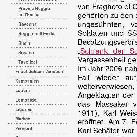
von Fragheto di C
Provinz Reggio
gehörten zu den c
nell'Emilia
ungesühnten, v
Ravenna
Soldaten und SS-
Reggio nell'Emilia
Besatzungsverbr
Rimini
„
Schrank der S
Susano
Vergessenheit ge
Tavolicci
Im Jahr 2006 nah
Friaul-Julisch Venetien
Fall wieder auf
Kampanien
weiterverwiesen,
Latium
Angeklagten der 
Lombardei
das Massaker ve
Ligurien
1911), Karl Weis
Marken
eröffnet. Am 7. 
Karl Schäfer war
Piemont