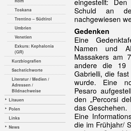
eingestellt: De
Rom
Schuld an der
Toskana
nachgewiesen we
Trentino – Südtirol
Umbrien
Gedenken
Venetien
Eine Gedenktafe
Exkurs: Kephalonia
Namen und Alt
(GR)
Massakers am 7.
Kurzbiografien
andere die 19 M
Sachstichworte
Gabrielli, die fas
Literatur / Medien /
wurde. Eine n
Adressen /
Pesaro aufgestell
Bildnachweise
den „Percorsi de
Litauen
das Geschehen.
Polen
Eine Information
Links
die im Frühjahr/
News