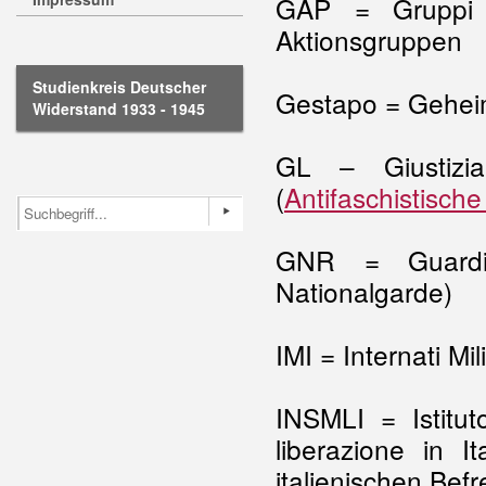
GAP = Gruppi d
Aktionsgruppen
Studienkreis Deutscher
Gestapo = Geheim
Widerstand 1933 - 1945
GL – Giustizia
(
Antifaschistische
GNR = Guardia 
Nationalgarde)
IMI = Internati Mili
INSMLI = Istitut
liberazione in I
italienischen Bef