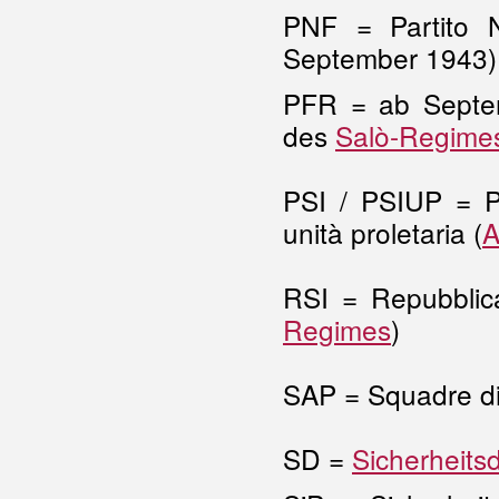
PNF = Partito Na
September 1943)
PFR = ab Septem
des
Salò-Regime
PSI / PSIUP = Part
unità proletaria (
A
RSI = Repubblica
Regimes
)
SAP = Squadre di 
SD =
Sicherheits