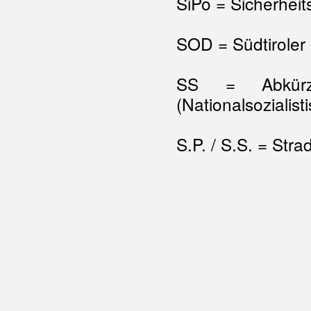
SiPo = Sicherheits
SOD = Südtiroler
SS = Abkürzu
(Nationalsozialis
S.P. / S.S. = Stra