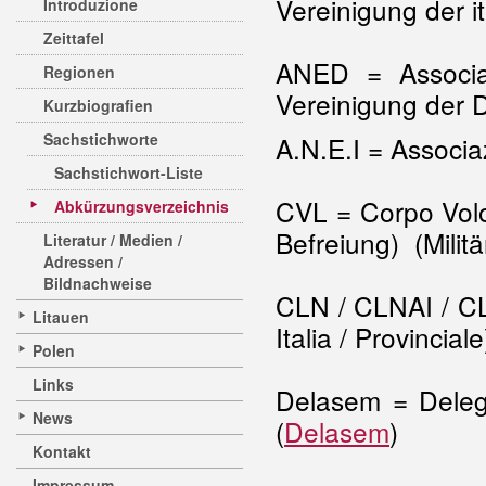
Vereinigung der i
Introduzione
Zeittafel
ANED = Associaz
Regionen
Vereinigung der D
Kurzbiografien
Sachstichworte
A.N.E.I = Associaz
Sachstichwort-Liste
CVL = Corpo Volon
Abkürzungsverzeichnis
Befreiung) (Milit
Literatur / Medien /
Adressen /
Bildnachweise
CLN / CLNAI / CL
Litauen
Italia / Provincial
Polen
Links
Delasem = Delega
News
(
Delasem
)
Kontakt
Impressum