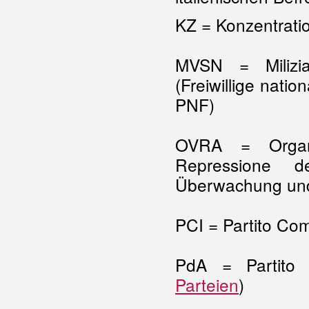
KZ = Konzentrati
MVSN = Milizia
(Freiwillige natio
PNF)
OVRA = Organi
Repressione de
Überwachung und
PCI = Partito Com
PdA = Partito d
Parteien
)