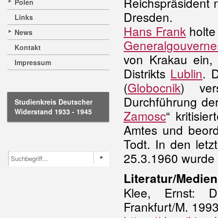
Reichspräsident n
Polen
Dresden.
Links
Hans Frank
holte
News
Generalgouvern
Kontakt
von Krakau ein,
Impressum
Distrikts
Lublin
. 
(
Globocnik
) ver
Durchführung der
Studienkreis Deutscher
Widerstand 1933 - 1945
Zamosc
“ kritisi
Amtes und beorde
Todt. In den let
25.3.1960 wurde er
Literatur/Medien
Klee, Ernst: D
Frankfurt/M. 1993