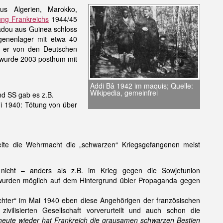
us Algerien, Marokko,
ung Frankreichs
1944/45
adou aus Guinea schloss
genenlager mit etwa 40
e er von den Deutschen
r wurde 2003 posthum mit
Addi Bâ 1942 im maquis; Quelle:
Wikipedia, gemeinfrei
d SS gab es z.B.
i 1940: Tötung von über
lte die Wehrmacht die „schwarzen“ Kriegsgefangenen meist
nicht – anders als z.B. im Krieg gegen die Sowjetunion
wurden möglich auf dem Hintergrund übler Propaganda gegen
achter“ im Mai 1940 eben diese Angehörigen der französischen
ivilisierten Gesellschaft vorverurteilt und auch schon die
heute wieder hat Frankreich die grausamen schwarzen Bestien