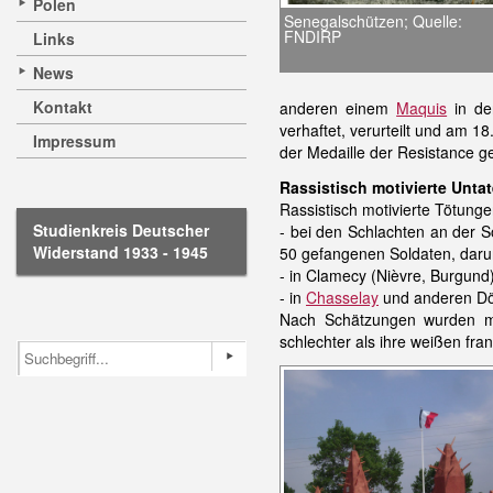
Polen
Senegalschützen; Quelle:
FNDIRP
Links
News
Kontakt
anderen einem
Maquis
in de
verhaftet, verurteilt und am 
Impressum
der Medaille der Resistance ge
Rassistisch motivierte Unt
Rassistisch motivierte Tötun
Studienkreis Deutscher
- bei den Schlachten an der 
Widerstand 1933 - 1945
50 gefangenen Soldaten, daru
- in Clamecy (Nièvre, Burgund
- in
Chasselay
und anderen Dö
Nach Schätzungen wurden me
schlechter als ihre weißen fr