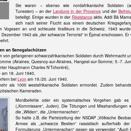
Sie waren – ebenso wie nordafrikanische Soldaten (a
Tunesien) – an der
Landung in der Provence
und der
Befrei
beteiligt. Einige wurden in der
Résistance
aktiv. Addi Bâ Mam
sich nach seiner Flucht aus einem deutschen Kriegsgefan
n Vogesen an und schleuste tirailleurs in die Schweiz. 1943 wurd
18. Dezember 1943 als „der schwarze Terrorist“ in Épinal erschossen. E
ehrt.
aten an Senegalschützen
gen von gefangenen schwarzafrikanischen Soldaten durch Wehrmacht un
Somme (Airaines, Quesnoy-sur-Airaines, Hangest-sur-Somme; 5.-7. Jun
nter Hauptmann Charles N'Tchoréré),
) am 18. Juni 1940,
rfern bei
Lyon
am 19./20. Juni 1940.
hr als 1000 westafrikanische Soldaten ermordet. Zudem behande
anzösischen Kameraden.
Mordbefehle oder ein systematisches Vorgehen gab es 
(„Kommissare“, Juden). Die Tötungen und Misshandlungen 
die „Wilden“, die „Untermenschen“.
So hatte z.B. die Parteizeitung der NSDAP „Völkische Beob
Armee als „schwarze Bestien“ rassistisch außerhalb der z
Formulierung „Untermenschen“ gegen sie verwendet: "
Auch 