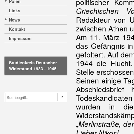
politischer Komm
Polen
Griechischen Vo
Links
Redakteur von Un
News
zwischen Athen u
Kontakt
Am 11. März 1944
Impressum
das Gefängnis i
gefoltert. Auf d
1944 die Flucht
Studienkreis Deutscher
Widerstand 1933 - 1945
Stelle erschossen
Seinen einige Ta
Abschiedsbrief
Todeskandidaten 
wurden in die
Widerstandskämp
„Merlinstraße, de
Lieber Nikos!