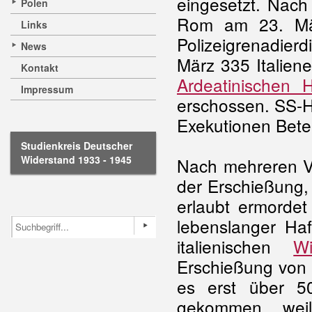
eingesetzt. Nach
Polen
Rom am 23. Mär
Links
Polizeigrenadie
News
März 335 Italien
Kontakt
Ardeatinischen 
Impressum
erschossen. SS-H
Exekutionen Betei
Studienkreis Deutscher
Widerstand 1933 - 1945
Nach mehreren Ve
der Erschießung,
erlaubt ermordet
lebenslanger Haf
italienischen
Wi
Erschießung von 
es erst über 
gekommen, weil