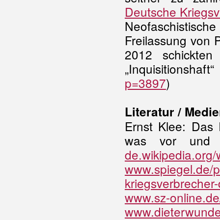
Deutsche Kriegsve
Neofaschistisc
Freilassung von 
2012 schickten
„Inquisitionshaf
p=3897
)
Literatur / Medie
Ernst Klee: Das 
was vor und 
de.wikipedia.org/
www.spiegel.de/pa
kriegsverbrecher
www.sz-online.de
www.dieterwunder