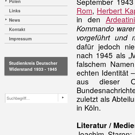
September 1943 A
Polen
Rom
,
Herbert Ka
Links
in den
Ardeati
News
Kommando waren 
Kontakt
vorgeführt und 
Impressum
dafür jedoch ni
nach 1945 als „Mi
falschem Namen 
Studienkreis Deutscher
Widerstand 1933 - 1945
echten Identität
aus dieser Or
Bundesnachrichten
zuletzt als Abteil
in Köln.
Literatur / Medie
Joachim Staron: