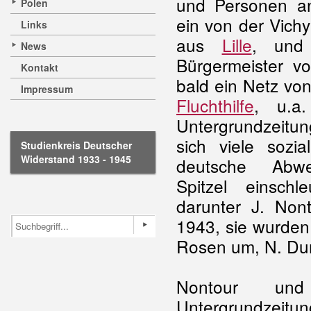
und Personen an
Polen
ein von der Vichy-
Links
aus
Lille
, und 
News
Bürgermeister vo
Kontakt
bald ein Netz von
Impressum
Fluchthilfe
, u.a
Untergrundzeitun
sich viele sozia
Studienkreis Deutscher
Widerstand 1933 - 1945
deutsche Abweh
Spitzel einschl
darunter J. No
1943, sie wurden
Rosen um, N. Dum
Nontour un
Untergrundzeitu