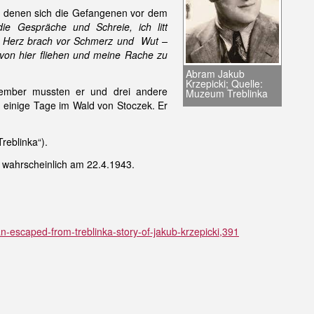
 in denen sich die Gefangenen vor dem
e Gespräche und Schreie, ich litt
in Herz brach vor Schmerz und Wut –
: von hier fliehen und meine Rache zu
Abram Jakub
Krzepicki; Quelle:
tember mussten er und drei andere
Muzeum Treblinka
 einige Tage im Wald von Stoczek. Er
reblinka“).
b wahrscheinlich am 22.4.1943.
man-escaped-from-treblinka-story-of-jakub-krzepicki,391