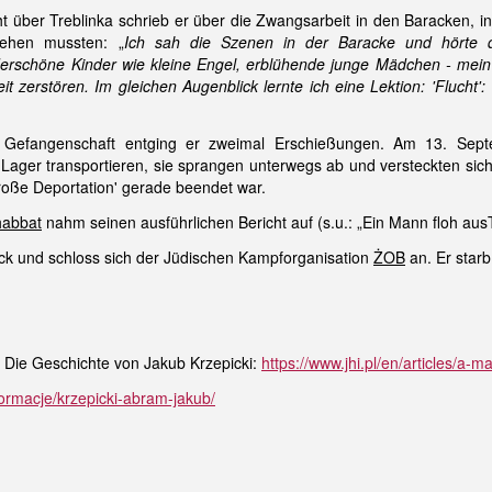
ht über Treblinka schrieb er über die Zwangsarbeit in den Baracken,
ehen mussten: „
Ich sah die Szenen in der Baracke und hörte di
nderschöne Kinder wie kleine Engel, erblühende junge Mädchen - me
t zerstören. Im gleichen Augenblick lernte ich eine Lektion: 'Flucht'
r Gefangenschaft entging er zweimal Erschießungen. Am 13. Sep
ager transportieren, sie sprangen unterwegs ab und versteckten sich
Große Deportation' gerade beendet war.
abbat
nahm seinen ausführlichen Bericht auf (s.u.: „Ein Mann floh ausT
ck und schloss sich der Jüdischen Kampforganisation
ŻOB
an. Er star
 Die Geschichte von Jakub Krzepicki:
https://www.jhi.pl/en/articles/a-
formacje/krzepicki-abram-jakub/