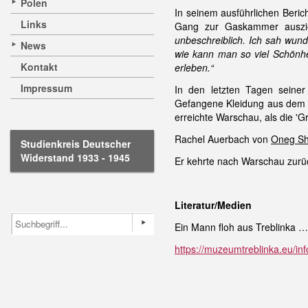
Polen
In seinem ausführlichen Beric
Links
Gang zur Gaskammer auszi
unbeschreiblich. Ich sah wu
News
wie kann man so viel Schönhei
Kontakt
erleben.“
Impressum
In den letzten Tagen seine
Gefangene Kleidung aus dem L
erreichte Warschau, als die '
Rachel Auerbach von
Oneg Sh
Studienkreis Deutscher
Widerstand 1933 - 1945
Er kehrte nach Warschau zurü
Literatur/Medien
Ein Mann floh aus Treblinka …
https://muzeumtreblinka.eu/in