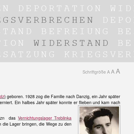
A
A
Schriftgröße
A
dz
)
geboren. 1928 zog die Familie nach Danzig, ein Jahr später
erniert. Ein halbes Jahr später konnte er flieben und
kam nach
d zn das
Vernichtungslager Treblinka
 in die Lager bringen, die Wege zu den