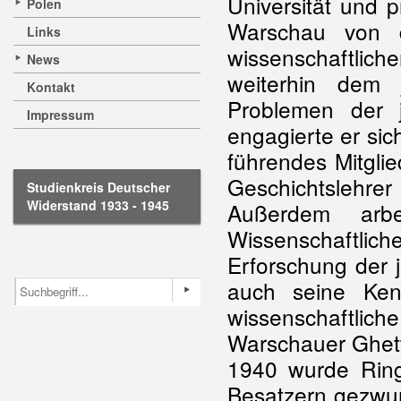
Universität und p
Polen
Warschau von 
Links
wissenschaftli
News
weiterhin dem
Kontakt
Problemen der j
Impressum
engagierte er sic
führendes Mitglie
Geschichtslehrer 
Studienkreis Deutscher
Widerstand 1933 - 1945
Außerdem arb
Wissenschaftli
Erforschung der 
auch seine Kenn
wissenschaftli
Warschauer Ghet
1940 wurde Ring
Besatzern gezwu