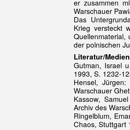
er zusammen mit
Warschauer Pawi
Das Untergrunda
Krieg versteckt 
Quellenmaterial,
der polnischen J
Literatur/Medien
Gutman, Israel u
1993, S. 1232-1
Hensel, Jürgen:
Warschauer Ghett
Kassow, Samuel 
Archiv des Wars
Ringelblum, Ema
Chaos, Stuttgart