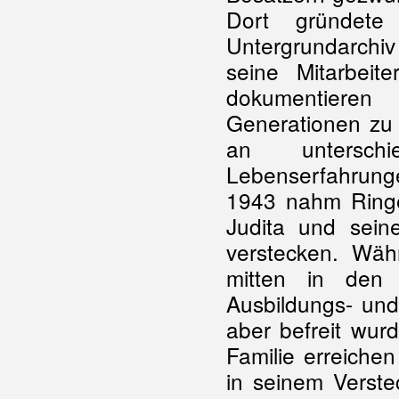
Dort gründet
Untergrundarchiv
seine Mitarbei
dokumentieren
Generationen zu 
an unterschi
Lebenserfahrun
1943 nahm Ringe
Judita und sein
verstecken. Wäh
mitten in den
Ausbildungs- und
aber befreit wur
Familie erreiche
in seinem Verst