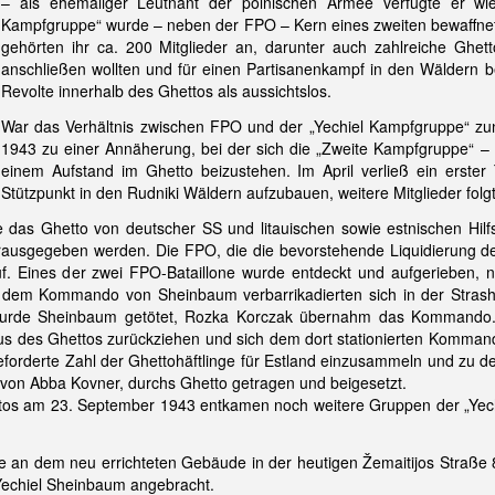
– als ehemaliger Leutnant der polnischen Armee verfügte er wie 
Kampfgruppe“ wurde – neben der FPO – Kern eines zweiten bewaffne
gehörten ihr ca. 200 Mitglieder an, darunter auch zahlreiche Ghett
anschließen wollten und für einen Partisanenkampf in den Wäldern 
Revolte innerhalb des Ghettos als aussichtslos.
War das Verhältnis zwischen FPO und der „Yechiel Kampfgruppe“ zun
1943 zu einer Annäherung, bei der sich die „Zweite Kampfgruppe“ –
einem Aufstand im Ghetto beizustehen. Im April verließ ein erster
Stützpunkt in den Rudniki Wäldern aufzubauen, weitere Mitglieder folg
as Ghetto von deutscher SS und litauischen sowie estnischen Hilfstr
usgegeben werden. Die FPO, die die bevorstehende Liquidierung des G
. Eines der zwei FPO-Bataillone wurde entdeckt und aufgerieben, n
 dem Kommando von Sheinbaum verbarrikadierten sich in der Strashu
 wurde Sheinbaum getötet, Rozka Korczak übernahm das Kommando. 
us des Ghettos zurückziehen und sich dem dort stationierten Kommand
orderte Zahl der Ghettohäftlinge für Estland einzusammeln und zu 
t von Abba Kovner, durchs Ghetto getragen und beigesetzt.
ttos am 23. September 1943 entkamen noch weitere Gruppen der „Yech
an dem neu errichteten Gebäude in der heutigen Žemaitijos Straße 
 Yechiel Sheinbaum angebracht.