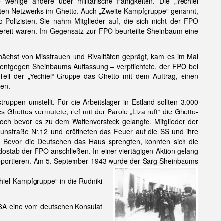
wenige andere über militärische Fähigkeiten. Die „Yechiel
ten Netzwerks im Ghetto. Auch „Zweite Kampfgruppe“ genannt,
o-Polizisten. Sie nahm Mitglieder auf, die sich nicht der FPO
bereit waren. Im Gegensatz zur FPO beurteilte Sheinbaum eine
ächst von Misstrauen und Rivalitäten geprägt, kam es im Mai
 entgegen Sheinbaums Auffassung – verpflichtete, der FPO bei
 Teil der „Yechiel“-Gruppe das Ghetto mit dem Auftrag, einen
ten.
uppen umstellt. Für die Arbeitslager in Estland sollten 3.000
hettos vermutete, rief mit der Parole „Liza ruft“ die Ghetto-
och bevor es zu dem Waffenversteck gelangte. Mitglieder der
nstraße Nr.12 und eröffneten das Feuer auf die SS und ihre
Bevor die Deutschen das Haus sprengten, konnten sich die
ostab der FPO anschließen. In einer viertägigen Aktion gelang
deportieren. Am 5. September 1943 wurde der Sarg Sheinbaums
iel Kampfgruppe“ in die Rudniki
8A eine vom deutschen Konsulat