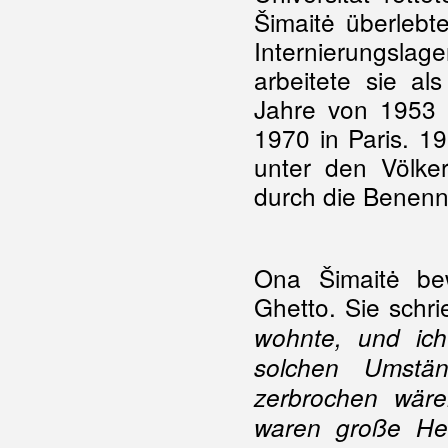
Šimaitė überlebt
Internierungsla
arbeitete sie als
Jahre von 1953 
1970 in Paris. 1
unter den Völker
durch die Benenn
Ona Šimaitė be
Ghetto. Sie schri
wohnte, und ic
solchen Umstän
zerbrochen wäre
waren große Hel