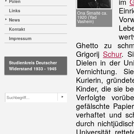
im
G
Polen
Ein
Links
Ona Šimaitė ca.
Vorw
1920 (Yad
News
Vashem)
Lebe
Kontakt
wer
Impressum
Ghetto zu schm
Grigorij
Schur
. S
Dielen in der Uni
Studienkreis Deutscher
Widerstand 1933 - 1945
Vernichtung. S
Kurierin, gründet
Kinder, die sie be
Verfolgte vorü
gefälschte Papie
verhaftet und sc
durch nichtjüdisc
Universität rett