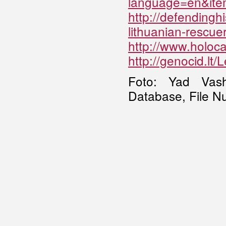
language=en&it
http://defendingh
lithuanian-rescue
http://www.holoca
http://genocid.lt
Foto: Yad Vas
Database, File N