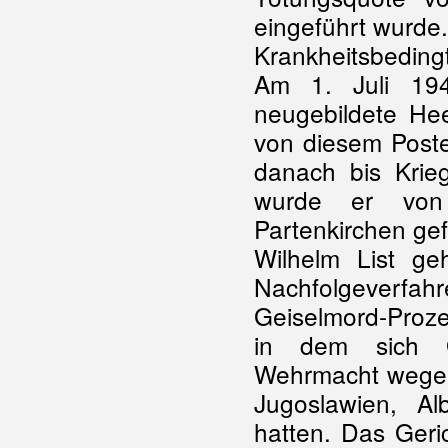
eingeführt wurde.
Krankheitsbeding
Am 1. Juli 19
neugebildete He
von diesem Post
danach bis Krie
wurde er von 
Partenkirchen g
Wilhelm List g
Nachfolgeverfahr
Geiselmord-Pro
in dem sich G
Wehrmacht weg
Jugoslawien, A
hatten. Das Geri