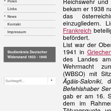
Reichswehr und 
Polen
bekam er 1938 na
Links
das österreic
News
einzugliedern. 
Kontakt
Frankreich
beteil
Impressum
befördert.
List war der Obe
1941 in
Griechen
Studienkreis Deutscher
Widerstand 1933 - 1945
des Landes am 
Wehrmacht 
(WBSO) mit Sit
, 
Ägäis-Saloniki
Befehlshaber Ser
gab er am 16. Se
dem im Rahmen
Tötungsquote v