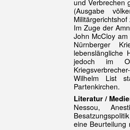
und Verbrechen g
(Ausgabe völke
Militärgerichtshof
Im Zuge der Amne
John McCloy am 31
Nürnberger Kri
lebenslängliche H
jedoch im O
Kriegsverbrecher
Wilhelm List 
Partenkirchen.
Literatur / Medie
Nessou, Anest
Besatzungspoliti
eine Beurteilung 