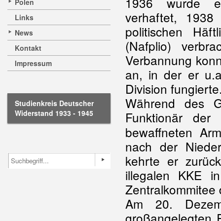
1936 wurde er 
Polen
verhaftet, 1938
Links
politischen Häft
News
(Nafplio) verbr
Kontakt
Verbannung konnt
Impressum
an, in der er u.a
Division fungierte
Während des Gr
Studienkreis Deutscher
Widerstand 1933 - 1945
Funktionär de
bewaffneten Arm
nach der Nieder
kehrte er zurü
illegalen KKE 
Zentralkommitee d
Am 20. Dezemb
großangelegten R