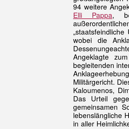
94 weitere Angek
Elli Pappa
, b
außerordentlich
„staatsfeindlich
wobei die Ankla
Dessenungeach
Angeklagte zum 
begleitenden inte
Anklageerhebu
Militärgericht. Die
Kaloumenos, Dimi
Das Urteil geg
gemeinsamen Soh
lebenslängliche H
in aller Heimlich