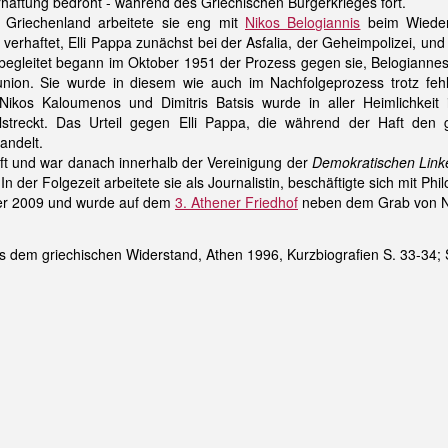
erhaftung bedroht - während des Griechischen Bürgerkrieges fort.
Griechenland arbeitete sie eng mit
Nikos Belogiannis
beim Wieder
rhaftet, Elli Pappa zunächst bei der Asfalia, der Geheimpolizei, un
 begleitet begann im Oktober 1951 der Prozess gegen sie, Belogiannes
nion. Sie wurde in diesem wie auch im Nachfolgeprozess trotz fehl
is, Nikos Kaloumenos und Dimitris Batsis wurde in aller Heimlich
llstreckt. Das Urteil gegen Elli Pappa, die während der Haft de
andelt.
Haft und war danach innerhalb der Vereinigung der
Demokratischen Link
In der Folgezeit arbeitete sie als Journalistin, beschäftigte sich mit P
ber 2009 und wurde auf dem
3. Athener Friedhof
neben dem Grab von Ni
 dem griechischen Widerstand, Athen 1996, Kurzbiografien S. 33-34; S