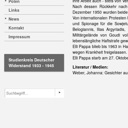
ihre Arbeit auch - stets von V
Polen
Nach dessen Rückkehr nach 
Links
Dezember 1950 wurden beide ve
Von internationalen Protesten
News
und Spionage für die Sowjetu
Kontakt
Belogiannis, Ilias Argyriad
Militärgelände von Goudi vo
Impressum
lebenslängliche Haftstrafe gew
Elli Pappa blieb bis 1963 in 
wegen Krankheit freigelassen. 
Elli Pappa starb am 27. Okto
Studienkreis Deutscher
Widerstand 1933 - 1945
Literatur / Medien:
Weber, Johanna: Gesichter aus