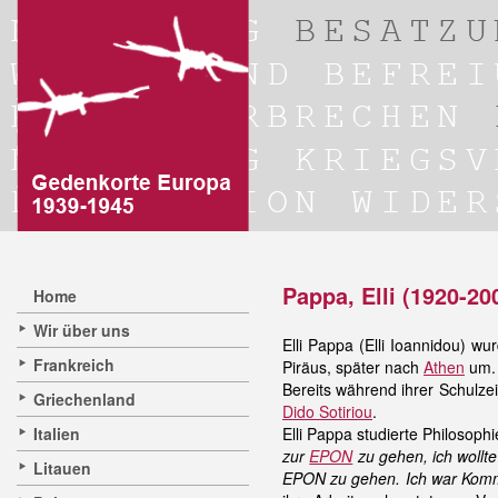
Pappa, Elli (1920-20
Home
Wir über uns
Elli Pappa (Elli Ioannidou) 
Frankreich
Piräus, später nach
Athen
um.
Bereits während ihrer Schulze
Griechenland
Dido Sotiriou
.
Italien
Elli Pappa studierte Philosop
zur
EPON
zu gehen, ich wollte
Litauen
EPON zu gehen. Ich war Kommu