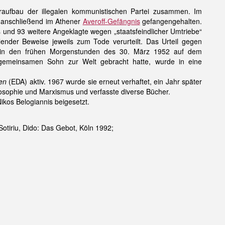
aufbau der illegalen kommunistischen Partei zusammen. Im
d anschließend im Athener
Averoff-Gefängnis
gefangengehalten.
 und 93 weitere Angeklagte wegen „staatsfeindlicher Umtriebe“
ender Beweise jeweils zum Tode verurteilt. Das Urteil gegen
keit in den frühen Morgenstunden des 30. März 1952 auf dem
n gemeinsamen Sohn zur Welt gebracht hatte, wurde in eine
en
(EDA) aktiv. 1967 wurde sie erneut verhaftet, ein Jahr später
hilosophie und Marxismus und verfasste diverse Bücher.
kos Belogiannis beigesetzt.
otiriu, Dido: Das Gebot, Köln 1992;