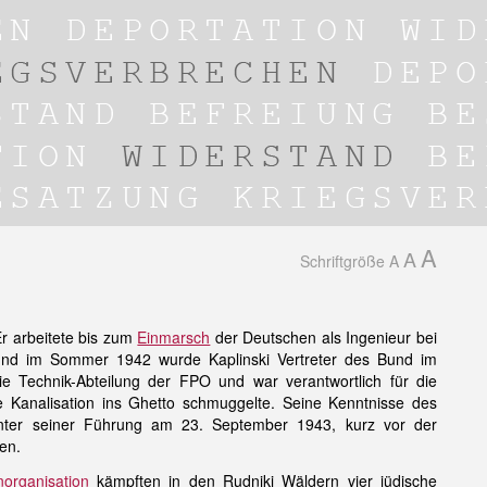
A
A
Schriftgröße
A
Er arbeitete bis zum
Einmarsch
der Deutschen als Ingenieur bei
und im Sommer 1942 wurde Kaplinski Vertreter des Bund im
 die Technik-Abteilung der FPO und war verantwortlich für die
die Kanalisation ins Ghetto schmuggelte. Seine Kenntnisse des
unter seiner Führung am 23. September 1943, kurz vor der
en.
norganisation
kämpften in den Rudniki Wäldern vier jüdische