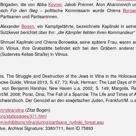
Brigaden, die von Abba
Kovner
, Jakob Prenner, Aron Aharonovich un
sich
Für den Sieg
– politische Kommissarin wurde Chiena
Borow
Partisanen und Partisaninnen.
Alexander
Bogen
, ein Kampfgefährte, bezeichnete Kaplinski in sei
Sutzkever berichtet über ihn:
„die Kämpfer liebten ihren Kommandeur“
Shmuel Kaplinski und Chiena Borowska, seine spätere Frau, waren 
in Vilnius. Ihre Grabstätte befindet sich bei den Gräbern ander
(Sudervės-Kelias-Straße) in Vilnius.
es. The Struggle and Destruction of the Jews in Vilna in the Holocaus
cise Guide, Vilnius 2013, S. 67, 73; Kruk, Herman: The Last Days of th
von Benjamin Harshav, New Haven u.a. 2002, S. 149; Margolis, Rac
urt/M. 2008; Porat, Dina: The Fall of a Sparrow. The Life and Times o
 Schwarzbuch. Der Genozid an den sowjetischen Juden, Frankfurt/M. u.a.
om/vilna/vilna
(Zitat Bogen)
org/staticpages/371.html
/exhibitions/vilna/during/partisans_rudniki_forest.asp
ve, Archival Signature: 3380/711, Item ID 75893