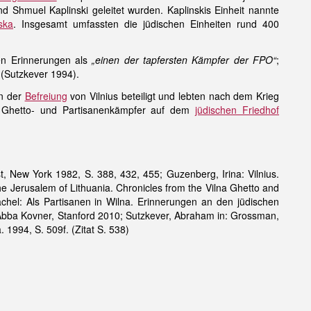
d Shmuel Kaplinski geleitet wurden. Kaplinskis Einheit nannte
ska
. Insgesamt umfassten die jüdischen Einheiten rund 400
nen Erinnerungen als
„einen der tapfersten Kämpfer der FPO“
;
(Sutzkever 1994).
an der
Befreiung
von Vilnius beteiligt und lebten nach dem Krieg
er Ghetto- und Partisanenkämpfer auf dem
jüdischen Friedhof
t, New York 1982, S. 388, 432, 455; Guzenberg, Irina: Vilnius.
e Jerusalem of Lithuania. Chronicles from the Vilna Ghetto and
hel: Als Partisanen in Wilna. Erinnerungen an den jüdischen
f Abba Kovner, Stanford 2010; Sutzkever, Abraham in: Grossman,
 1994, S. 509f. (Zitat S. 538)