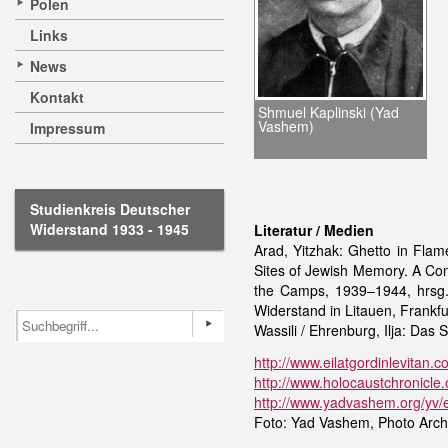
Polen
Links
News
Kontakt
Shmuel Kaplinski (Yad
Vashem)
Impressum
Studienkreis Deutscher
Widerstand 1933 - 1945
Literatur / Medien
Arad, Yitzhak: Ghetto in Flam
Sites of Jewish Memory. A Con
the Camps, 1939–1944, hrsg. 
Widerstand in Litauen, Frankf
Wassili / Ehrenburg, Ilja: Das
http://www.eilatgordinlevitan.c
http://www.holocaustchronicle.
http://www.yadvashem.org/yv/en
Foto: Yad Vashem, Photo Archi