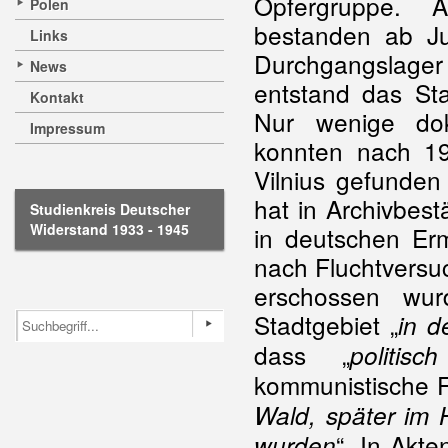
Opfergruppe. 
Polen
bestanden ab Ju
Links
Durchgangslag
News
entstand das St
Kontakt
Nur wenige dok
Impressum
konnten nach 19
Vilnius gefunden
hat in Archivbes
Studienkreis Deutscher
Widerstand 1933 - 1945
in deutschen Erm
nach Fluchtversu
erschossen wu
Stadtgebiet „
in 
dass „
politisc
kommunistische F
Wald, später im 
“. In Akt
wurden