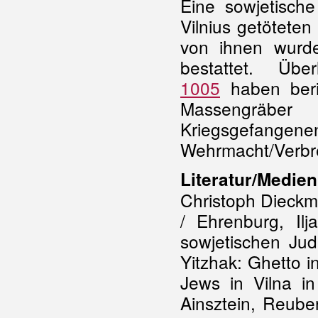
Eine sowjetisch
Vilnius getötete
von ihnen wurd
bestattet. Ü
1005
haben beri
Massengräber
Kriegsgefa
Wehrmacht/Verbre
Literatur/Medien
Christoph Dieckma
/ Ehrenburg, I
sowjetischen Jud
Yitzhak: Ghetto i
Jews in Vilna i
Ainsztein, Reube