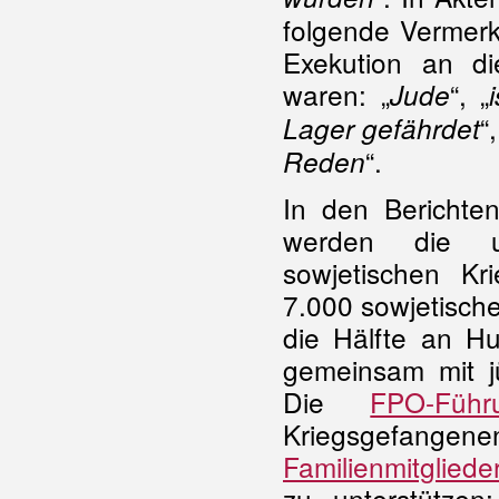
folgende Vermerk
Exekution an di
waren: „
“, „
Jude
“,
Lager gefährdet
“.
Reden
In den Berichte
werden die un
sowjetischen K
7.000 sowjetisch
die Hälfte an Hu
gemeinsam mit jü
Die
FPO-Führ
Kriegsgefan
Familienmitglieder
zu unterstützen