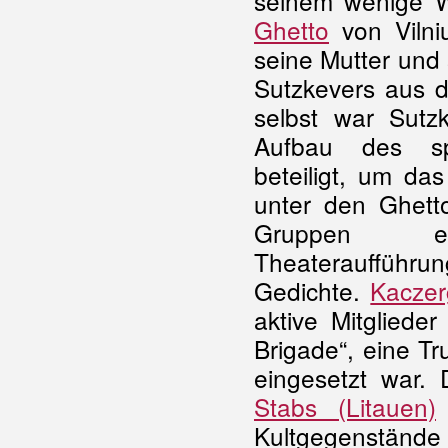
seinem wenige W
Ghetto
von Vilni
seine Mutter und
Sutzkevers aus 
selbst war Sutz
Aufbau des spir
beteiligt, um d
unter den Ghetto
Gruppen en
Theateraufführun
Gedichte.
Kaczer
aktive Mitgliede
Brigade“, eine T
eingesetzt war.
Stabs (Litauen)
Kultgegenstände 