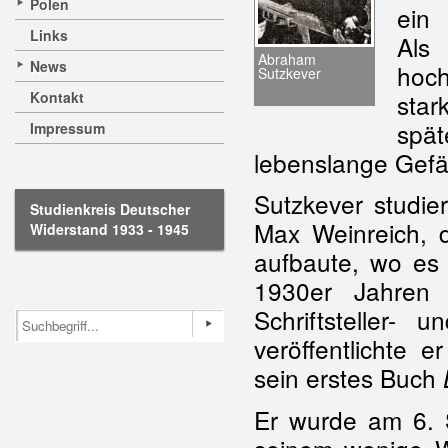
Polen
ein 
Links
Als 
Abraham
News
hoch
Sutzkever
Kontakt
sta
spä
Impressum
lebenslange Gefä
Sutzkever studi
Studienkreis Deutscher
Max Weinreich, 
Widerstand 1933 - 1945
aufbaute, wo es 
1930er Jahren 
Schriftsteller-
veröffentlichte 
sein erstes Buch
Er wurde am 6. 