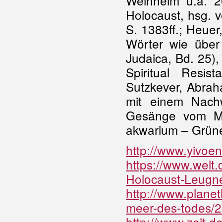
Weinheim u.a. 20
Holocaust, hsg. v
S. 1383ff.; Heue
Wörter wie über
Judaica, Bd. 25),
Spiritual Resis
Sutzkever, Abrah
mit einem Nachw
Gesänge vom Me
akwarium – Grüne
http://www.yivoen
https://www.welt.
Holocaust-Leugne
http://www.plane
meer-des-todes/2
http://www.zeit.