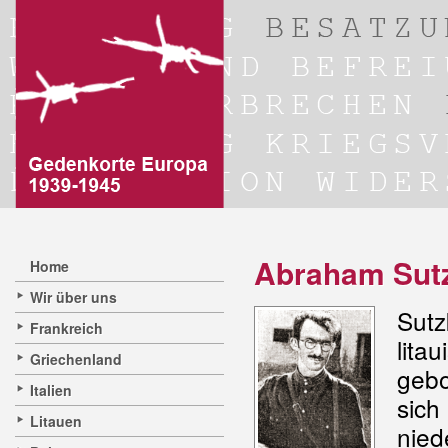
Abraham Sutz
Home
Wir über uns
Sut
Frankreich
lita
Griechenland
gebo
Italien
sich
Litauen
nied