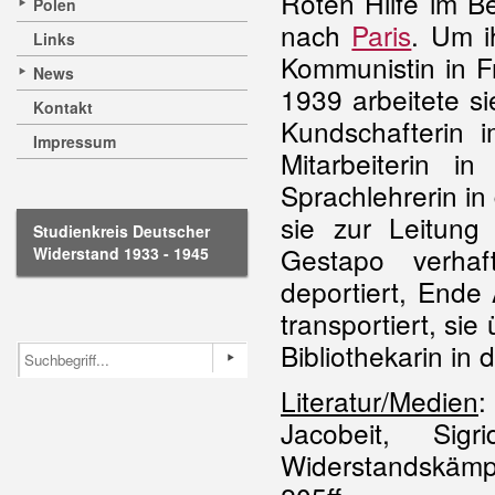
Roten Hilfe im Be
Polen
nach
Paris
. Um i
Links
Kommunistin in Fr
News
1939 arbeitete si
Kontakt
Kundschafterin 
Impressum
Mitarbeiterin
in P
Sprachlehrerin in
sie zur Leitun
Studienkreis Deutscher
Gestapo verha
Widerstand 1933 - 1945
deportiert, End
transportiert, sie
Bibliothekarin in
Literatur/Medien
:
Jacobeit, Si
Widerstandskämp