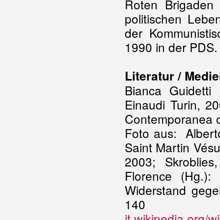
Roten Brigaden 
politischen Leben
der Kommunistis
1990 in der PDS
Literatur / Medie
Bianca Guidetti 
Einaudi Turin, 2
Contemporanea of
Foto aus:
Albert
Saint Martin Vés
2003; Skroblies
Florence (Hg.):
Widerstand gege
140
it.wikipedia.org/