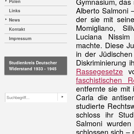
Gymnasium, das s
Polen
Alberto Salmoni 
Links
der sie mit sei
News
Momigliano, Si
Kontakt
Luciana Nissi
Impressum
machte. Diese Ju
in der Jüdischen 
Diskriminierung i
Studienkreis Deutscher
Widerstand 1933 - 1945
Rassegesetze
vo
faschistischen 
entfernte sie mi
Carla die antis
studierte Rechtsw
schloss ihr Stu
Salmoni wurden 
schlossen sich –