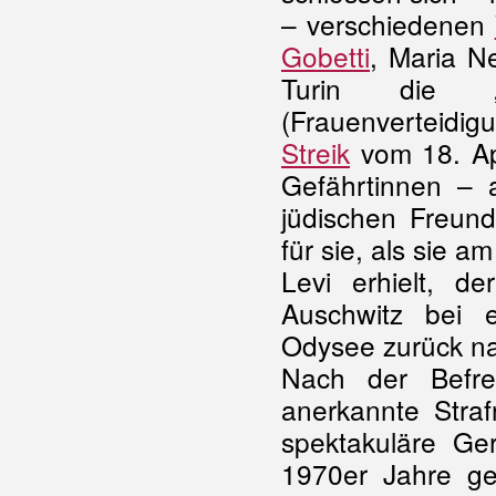
– verschiedenen
Gobetti
, Maria N
Turin die 
(Frauenverteidig
Streik
vom 18. Apr
Gefährtinnen –
jüdischen Freund
für sie, als sie a
Levi erhielt, 
Auschwitz bei 
Odysee zurück nac
Nach der Befre
anerkannte Straf
spektakuläre Ge
1970er Jahre ge