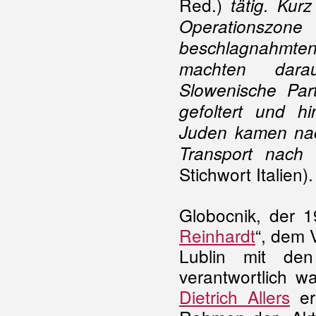
Red.)
tätig. Kur
Operationszo
beschlagnahmt
machten darau
Slowenische Par
gefoltert und h
Juden kamen nac
Transport nach
Stichwort Italien).
Globocnik, der 1
Reinhardt
“
, dem 
Lublin mit den
verantwortlich w
Dietrich Allers
er