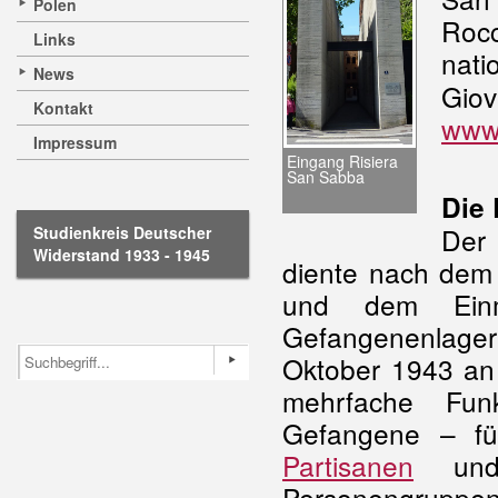
Polen
Roc
Links
nat
News
Gio
Kontakt
www.
Impressum
Eingang Risiera
San Sabba
Die 
Der
Studienkreis Deutscher
Widerstand 1933 - 1945
diente nach de
und dem Ei
Gefangenenlager 
Oktober 1943 an
mehrfache Funk
Gefangene – für
Partisanen
und 
Personengruppen d