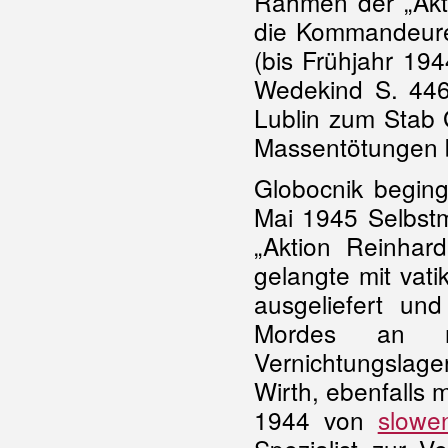
Rahmen der „Akti
die Kommandeure 
(bis Frühjahr 19
Wedekind S. 446
Lublin zum Stab 
Massentötungen be
Globocnik beging
Mai 1945 Selbstmo
„Aktion Reinhar
gelangte mit vat
ausgeliefert u
Mordes an m
Vernichtungslager
Wirth, ebenfalls 
1944 von
slowe