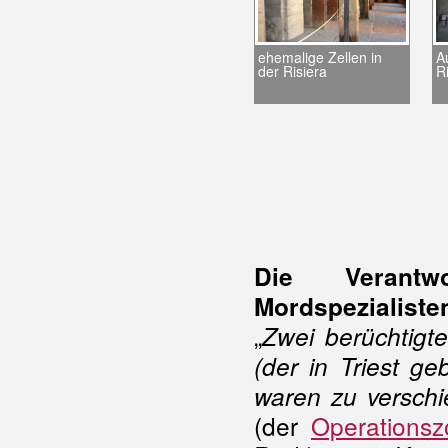
ehemalige Zellen in
A
der Risiera
R
Die Verantw
Mordspezialist
„
Zwei berüchtigt
(der in Triest g
waren zu versch
(der
Operationsz