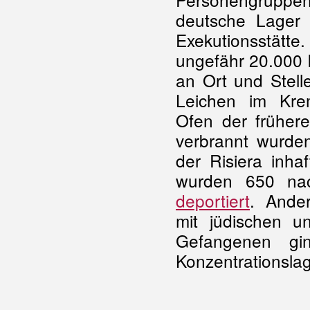
deutsche Lager 
Exekutionsstätte
ungefähr 20.000 
an Ort und Stell
Leichen im Kr
Ofen der früher
verbrannt wurde
der Risiera inha
wurden 650 nac
deportiert
. Ande
mit jüdischen un
Gefangenen gi
Konzentrationsl