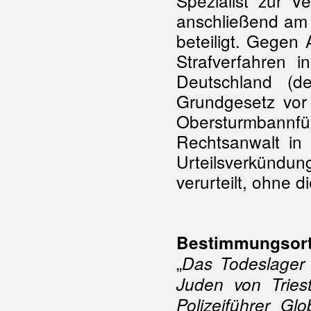
Spezialist zur V
anschließend am 
beteiligt. Gegen 
Strafverfahren i
Deutschland (d
Grundgesetz vor 
Obersturmbannf
Rechtsanwalt in
Urteilsverkündu
verurteilt, ohne 
Bestimmungsort
„
Das Todeslager 
Juden von Trie
Polizeiführer G