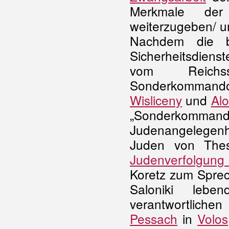
Merkmale der 
weiterzugeben/ 
Nachdem die bi
Sicherheitsdiens
vom Reichss
Sonderkomman
Wisliceny
und
Alo
„Sonderkomm
Judenangelegenh
Juden von Thes
Judenverfolgung
Koretz zum Sprec
Saloniki leb
verantwortlichen
Pessach
in
Volos