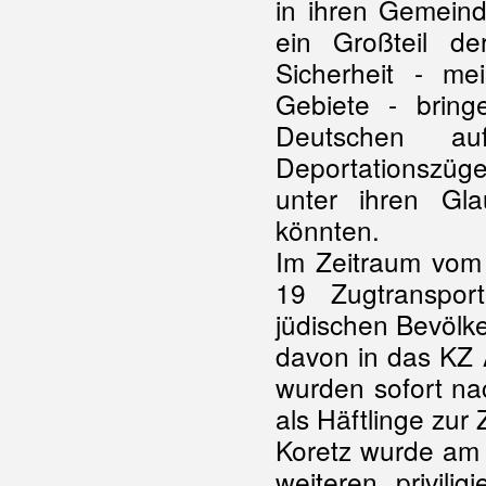
in ihren Gemeind
ein Großteil de
Sicherheit - m
Gebiete - bring
Deutschen au
Deportationszüge
unter ihren Gl
könnten.
Im Zeitraum vom
19 Zugtranspor
jüdischen Bevölke
davon in das KZ
wurden sofort na
als Häftlinge zur 
Koretz wurde am 
weiteren „privili