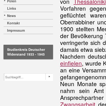
von
Thessaloniki
Polen
Vorfahren gege
Links
geflüchtet war
News
Oberrabbiner und
Kontakt
1900 stellten Me
Impressum
der Bevölkerung T
verringerte sich
damals etwa sieb
Studienkreis Deutscher
Widerstand 1933 - 1945
Nachdem deutsch
einfielen
, wurde K
an eine Versamml
gefangengenomm
Neun Monate spä
nahm sein Amt 
Ansprechpartner
Zwangsarbeit
der